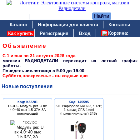
Каталог
Информация для клиента
Контакты
Корзина:
Как купить
Регистрация
Вход
Объявление
С 1 июня по 31 августа 2026 года
магазин РАДИОДЕТАЛИ переходит на летний график
работы:
Понедельник-пятница c 9.00 до 19.00,
Суббота,воскресенье - выходные дни
Новые поступления
Код: К32281
Код: 145595
DC/DC Модуль рег. U вх
KIT-Радиореле-мини 3,7-12В;
4.0~40 вых 1.5-37V, 3A
1-канал; CFS-1mini
понижающий
(приемник+пульт) 24Вт