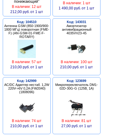
В наличии: 1 шт
В наличии: 12 шт
1 490,00 руб.
от 1 шт
212,00 руб.
от 1 шт
Код: 104510
Код: 143031
Антенна GSM (850-1900/900-
Амортизатор
1800 МГц) поворотная (FME-
антивибрационный
F) (AN-GSM-01-FME-F-
4035VV23-45
ROTARY)
В наличии: 57 шт
В наличии: 100 шт
210,00 руб.
от 1 шт
210,00 руб.
от 1 шт
Код: 142999
Код: 123699
AC/DC Адаптер нестаб. 1,2W
Микропереключатель DM1-
220V->6V 0,2A (FW2040)
02D-30G-G (125В, 1А)
(1808096)
В наличии: 74 шт
В наличии: 81 шт
210,00 руб.
от 1 шт
27,00 руб.
от 1 шт