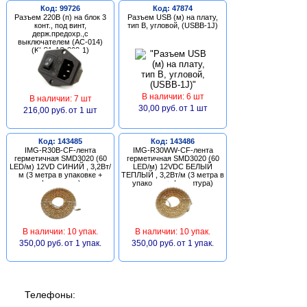
Код: 99726
Код: 47874
Разъем 220В (п) на блок 3
Разъем USB (м) на плату,
конт., под винт,
тип В, угловой, (USBB-1J)
держ.предохр.,с
выключателем (AC-014)
(KLS1-AS-303-1)
В наличии: 6 шт
В наличии: 7 шт
30,00 руб.
от 1 шт
216,00 руб.
от 1 шт
Код: 143485
Код: 143486
IMG-R30B-CF-лента
IMG-R30WW-CF-лента
герметичная SMD3020 (60
герметичная SMD3020 (60
LED/м) 12VD СИНИЙ , 3,2Вт/
LED/м) 12VDC БЕЛЫЙ
м (3 метра в упаковке +
ТЕПЛЫЙ , 3,2Вт/м (3 метра в
фурнитура)
упаковке + фурнитура)
В наличии: 10 упак.
В наличии: 10 упак.
350,00 руб.
от 1 упак.
350,00 руб.
от 1 упак.
Телефоны: