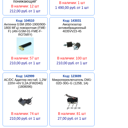
В наличии: 1 шт
В наличии: 12 шт
1 490,00 руб.
от 1 шт
212,00 руб.
от 1 шт
Код: 104510
Код: 143031
Антенна GSM (850-1900/900-
Амортизатор
1800 МГц) поворотная (FME-
антивибрационный
F) (AN-GSM-01-FME-F-
4035VV23-45
ROTARY)
В наличии: 57 шт
В наличии: 100 шт
210,00 руб.
от 1 шт
210,00 руб.
от 1 шт
Код: 142999
Код: 123699
AC/DC Адаптер нестаб. 1,2W
Микропереключатель DM1-
220V->6V 0,2A (FW2040)
02D-30G-G (125В, 1А)
(1808096)
В наличии: 74 шт
В наличии: 81 шт
210,00 руб.
от 1 шт
27,00 руб.
от 1 шт