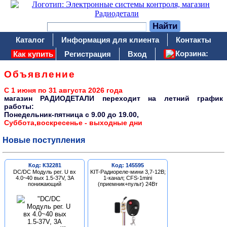
Каталог
Информация для клиента
Контакты
Корзина:
Как купить
Регистрация
Вход
Объявление
С 1 июня по 31 августа 2026 года
магазин РАДИОДЕТАЛИ переходит на летний график
работы:
Понедельник-пятница c 9.00 до 19.00,
Суббота,воскресенье - выходные дни
Новые поступления
Код: К32281
Код: 145595
DC/DC Модуль рег. U вх
KIT-Радиореле-мини 3,7-12В;
4.0~40 вых 1.5-37V, 3A
1-канал; CFS-1mini
понижающий
(приемник+пульт) 24Вт