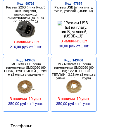
Код: 99726
Код: 47874
Разъем 220В (п) на блок 3
Разъем USB (м) на плату,
конт., под винт,
тип В, угловой, (USBB-1J)
держ.предохр.,с
выключателем (AC-014)
(KLS1-AS-303-1)
В наличии: 6 шт
В наличии: 7 шт
30,00 руб.
от 1 шт
216,00 руб.
от 1 шт
Код: 143485
Код: 143486
IMG-R30B-CF-лента
IMG-R30WW-CF-лента
герметичная SMD3020 (60
герметичная SMD3020 (60
LED/м) 12VD СИНИЙ , 3,2Вт/
LED/м) 12VDC БЕЛЫЙ
м (3 метра в упаковке +
ТЕПЛЫЙ , 3,2Вт/м (3 метра в
фурнитура)
упаковке + фурнитура)
В наличии: 10 упак.
В наличии: 10 упак.
350,00 руб.
от 1 упак.
350,00 руб.
от 1 упак.
Телефоны: