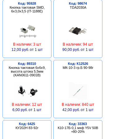
Код: 95928
Код: 98674
Кнопка тактовая SMD,
TDA2030A
6х3,0х3,5 (IT-1188E)
В наличии: 3 шт
В наличии: 94 шт
12,00 руб.
от 1 шт
90,00 руб.
от 1 шт
Код: 89310
Код: К12526
Кнопка тактовая 6х6х9,
МК-10-3 гр.Б 90-98г
высота штока 5,5мм
(KAN0611-0901B)
В наличии: 12 шт
В наличии: 840 шт
6,00 руб.
от 1 шт
42,00 руб.
от 1 шт
Код: 6425
Код: 33363
КУ202Н 83-92г
К10-17Б-0,1 мкф Y5V 50В
+80-20%