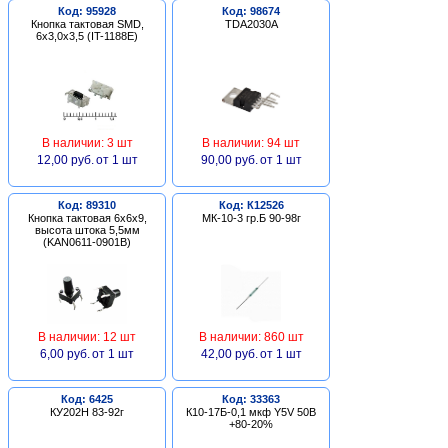
Код: 95928
Код: 98674
Кнопка тактовая SMD,
TDA2030A
6х3,0х3,5 (IT-1188E)
В наличии: 3 шт
В наличии: 94 шт
12,00 руб.
от 1 шт
90,00 руб.
от 1 шт
Код: 89310
Код: К12526
Кнопка тактовая 6х6х9,
МК-10-3 гр.Б 90-98г
высота штока 5,5мм
(KAN0611-0901B)
В наличии: 12 шт
В наличии: 860 шт
6,00 руб.
от 1 шт
42,00 руб.
от 1 шт
Код: 6425
Код: 33363
КУ202Н 83-92г
К10-17Б-0,1 мкф Y5V 50В
+80-20%