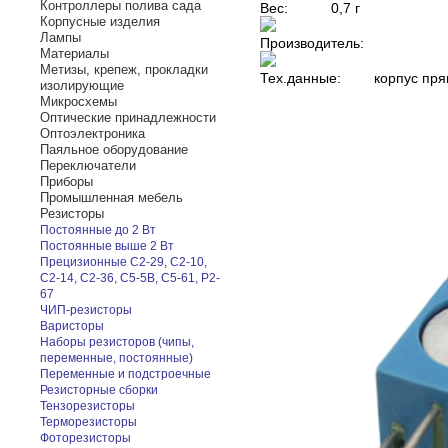
Контроллеры полива сада
Вес:
0,7 г
Корпусные изделия
Лампы
Производитель:
Материалы
Метизы, крепеж, прокладки
Тех.данные:
корпус пря
изолирующие
Микросхемы
Оптические принадлежности
Оптоэлектроника
Паяльное оборудование
Переключатели
Приборы
Промышленная мебель
Резисторы
Постоянные до 2 Вт
Постоянные выше 2 Вт
Прецизионные С2-29, С2-10,
С2-14, С2-36, С5-5В, С5-61, Р2-
67
ЧИП-резисторы
Варисторы
Наборы резисторов (чипы,
переменные, постоянные)
Переменные и подстроечные
Резисторные сборки
Тензорезисторы
Терморезисторы
Фоторезисторы