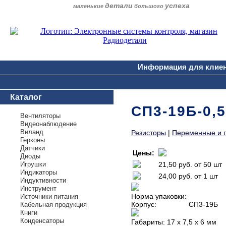
детали
успеха
маленькие
большого
Информация для клие
Каталог
СП3-19Б-0,
Вентиляторы
Видеонаблюдение
Виланд
Резисторы
|
Переменные и 
Герконы
Датчики
Цены:
Диоды
Игрушки
21,50 руб.
от 50 шт
Индикаторы
24,00 руб.
от 1 шт
Индуктивности
Инструмент
Норма упаковки:
Источники питания
Корпус:
СП3-19Б
Кабельная продукция
Книги
Конденсаторы
Габариты:
17 х 7,5 х 6 мм