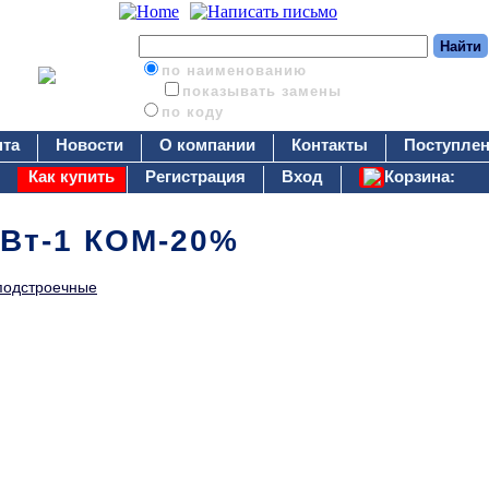
по наименованию
показывать замены
по коду
нта
Новости
О компании
Контакты
Поступлен
Как купить
Регистрация
Вход
Корзина:
5Вт-1 КОМ-20%
подстроечные