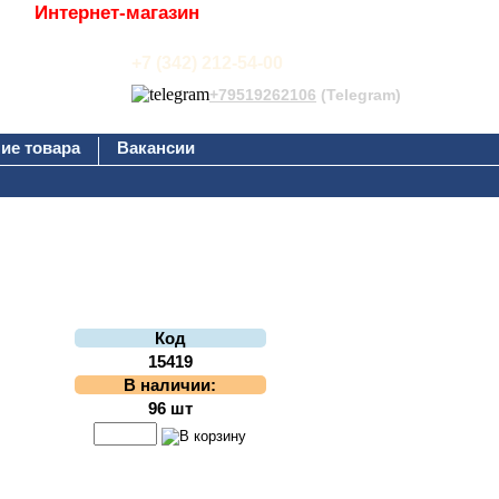
Интернет-магазин
+7 (342) 212-54-00
+79519262106
(Telegram)
ие товара
Вакансии
Код
15419
В наличии:
96 шт