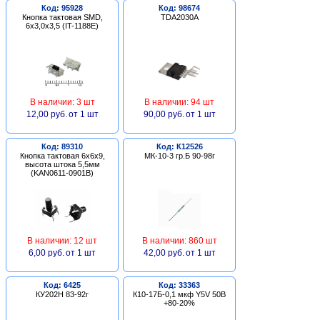
Код: 95928
Код: 98674
Кнопка тактовая SMD,
TDA2030A
6х3,0х3,5 (IT-1188E)
В наличии: 3 шт
В наличии: 94 шт
12,00 руб.
от 1 шт
90,00 руб.
от 1 шт
Код: 89310
Код: К12526
Кнопка тактовая 6х6х9,
МК-10-3 гр.Б 90-98г
высота штока 5,5мм
(KAN0611-0901B)
В наличии: 12 шт
В наличии: 860 шт
6,00 руб.
от 1 шт
42,00 руб.
от 1 шт
Код: 6425
Код: 33363
КУ202Н 83-92г
К10-17Б-0,1 мкф Y5V 50В
+80-20%