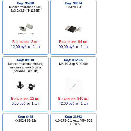
Код: 95928
Код: 98674
Кнопка тактовая SMD,
TDA2030A
6х3,0х3,5 (IT-1188E)
В наличии: 3 шт
В наличии: 94 шт
12,00 руб.
от 1 шт
90,00 руб.
от 1 шт
Код: 89310
Код: К12526
Кнопка тактовая 6х6х9,
МК-10-3 гр.Б 90-98г
высота штока 5,5мм
(KAN0611-0901B)
В наличии: 12 шт
В наличии: 840 шт
6,00 руб.
от 1 шт
42,00 руб.
от 1 шт
Код: 6425
Код: 33363
КУ202Н 83-92г
К10-17Б-0,1 мкф Y5V 50В
+80-20%