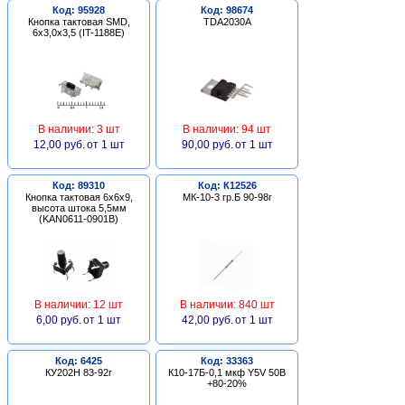
Код: 95928
Код: 98674
Кнопка тактовая SMD,
TDA2030A
6х3,0х3,5 (IT-1188E)
В наличии: 3 шт
В наличии: 94 шт
12,00 руб.
от 1 шт
90,00 руб.
от 1 шт
Код: 89310
Код: К12526
Кнопка тактовая 6х6х9,
МК-10-3 гр.Б 90-98г
высота штока 5,5мм
(KAN0611-0901B)
В наличии: 12 шт
В наличии: 840 шт
6,00 руб.
от 1 шт
42,00 руб.
от 1 шт
Код: 6425
Код: 33363
КУ202Н 83-92г
К10-17Б-0,1 мкф Y5V 50В
+80-20%