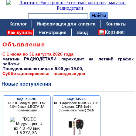
Каталог
Информация для клиента
Контакты
Корзина:
Как купить
Регистрация
Вход
Объявление
С 1 июня по 31 августа 2026 года
магазин РАДИОДЕТАЛИ переходит на летний график
работы:
Понедельник-пятница c 9.00 до 19.00,
Суббота,воскресенье - выходные дни
Новые поступления
Код: К32281
Код: 145595
DC/DC Модуль рег. U вх
KIT-Радиореле-мини 3,7-12В;
4.0~40 вых 1.5-37V, 3A
1-канал; CFS-1mini
понижающий
(приемник+пульт) 24Вт