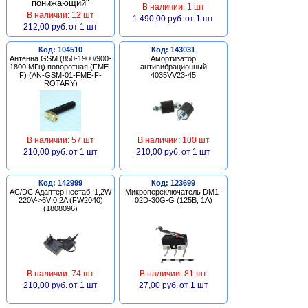
В наличии: 1 шт
В наличии: 12 шт
1 490,00 руб.
от 1 шт
212,00 руб.
от 1 шт
Код: 104510
Код: 143031
Антенна GSM (850-1900/900-
Амортизатор
1800 МГц) поворотная (FME-
антивибрационный
F) (AN-GSM-01-FME-F-
4035VV23-45
ROTARY)
В наличии: 57 шт
В наличии: 100 шт
210,00 руб.
от 1 шт
210,00 руб.
от 1 шт
Код: 142999
Код: 123699
AC/DC Адаптер нестаб. 1,2W
Микропереключатель DM1-
220V->6V 0,2A (FW2040)
02D-30G-G (125В, 1А)
(1808096)
В наличии: 74 шт
В наличии: 81 шт
210,00 руб.
от 1 шт
27,00 руб.
от 1 шт