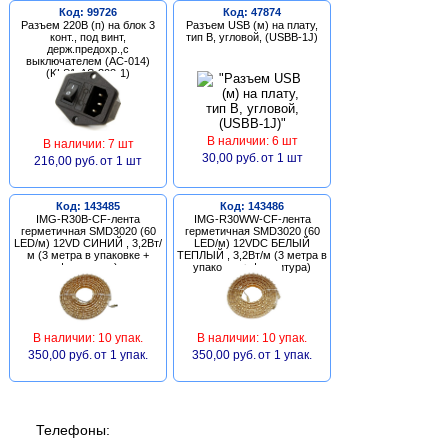
Код: 99726
Код: 47874
Разъем 220В (п) на блок 3
Разъем USB (м) на плату,
конт., под винт,
тип В, угловой, (USBB-1J)
держ.предохр.,с
выключателем (AC-014)
(KLS1-AS-303-1)
В наличии: 6 шт
В наличии: 7 шт
30,00 руб.
от 1 шт
216,00 руб.
от 1 шт
Код: 143485
Код: 143486
IMG-R30B-CF-лента
IMG-R30WW-CF-лента
герметичная SMD3020 (60
герметичная SMD3020 (60
LED/м) 12VD СИНИЙ , 3,2Вт/
LED/м) 12VDC БЕЛЫЙ
м (3 метра в упаковке +
ТЕПЛЫЙ , 3,2Вт/м (3 метра в
фурнитура)
упаковке + фурнитура)
В наличии: 10 упак.
В наличии: 10 упак.
350,00 руб.
от 1 упак.
350,00 руб.
от 1 упак.
Телефоны: