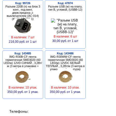
Код: 99726
Код: 47874
Разъем 220В (п) на блок 3
Разъем USB (м) на плату,
конт., под винт,
тип В, угловой, (USBB-1J)
держ.предохр.,с
выключателем (AC-014)
(KLS1-AS-303-1)
В наличии: 6 шт
В наличии: 7 шт
30,00 руб.
от 1 шт
216,00 руб.
от 1 шт
Код: 143485
Код: 143486
IMG-R30B-CF-лента
IMG-R30WW-CF-лента
герметичная SMD3020 (60
герметичная SMD3020 (60
LED/м) 12VD СИНИЙ , 3,2Вт/
LED/м) 12VDC БЕЛЫЙ
м (3 метра в упаковке +
ТЕПЛЫЙ , 3,2Вт/м (3 метра в
фурнитура)
упаковке + фурнитура)
В наличии: 10 упак.
В наличии: 10 упак.
350,00 руб.
от 1 упак.
350,00 руб.
от 1 упак.
Телефоны: