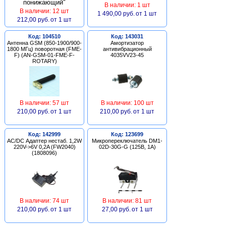
В наличии: 1 шт
В наличии: 12 шт
1 490,00 руб.
от 1 шт
212,00 руб.
от 1 шт
Код: 104510
Код: 143031
Антенна GSM (850-1900/900-
Амортизатор
1800 МГц) поворотная (FME-
антивибрационный
F) (AN-GSM-01-FME-F-
4035VV23-45
ROTARY)
В наличии: 57 шт
В наличии: 100 шт
210,00 руб.
от 1 шт
210,00 руб.
от 1 шт
Код: 142999
Код: 123699
AC/DC Адаптер нестаб. 1,2W
Микропереключатель DM1-
220V->6V 0,2A (FW2040)
02D-30G-G (125В, 1А)
(1808096)
В наличии: 74 шт
В наличии: 81 шт
210,00 руб.
от 1 шт
27,00 руб.
от 1 шт