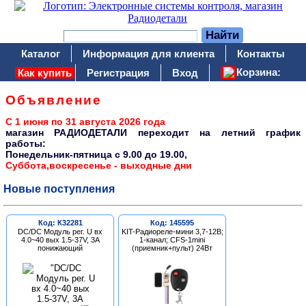
Каталог
Информация для клиента
Контакты
Корзина:
Как купить
Регистрация
Вход
Объявление
С 1 июня по 31 августа 2026 года
магазин РАДИОДЕТАЛИ переходит на летний график
работы:
Понедельник-пятница c 9.00 до 19.00,
Суббота,воскресенье - выходные дни
Новые поступления
Код: К32281
Код: 145595
DC/DC Модуль рег. U вх
KIT-Радиореле-мини 3,7-12В;
4.0~40 вых 1.5-37V, 3A
1-канал; CFS-1mini
понижающий
(приемник+пульт) 24Вт