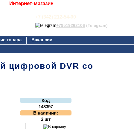
Интернет-магазин
+7 (342) 212-54-00
+79519262106
(Telegram)
ие товара
Вакансии
ый цифровой DVR со
Код
143397
В наличии:
2 шт