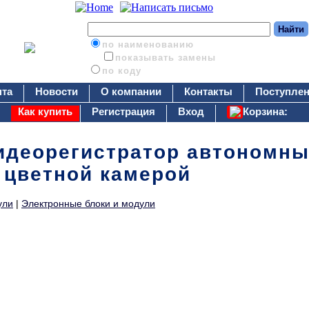
по наименованию
показывать замены
по коду
нта
Новости
О компании
Контакты
Поступлен
Как купить
Регистрация
Вход
Корзина:
идеорегистратор автономн
 цветной камерой
ули
|
Электронные блоки и модули