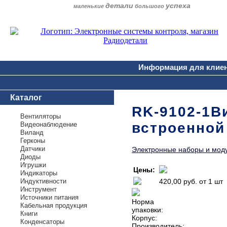
детали
успеха
маленькие
большого
Информация для клие
Каталог
RK-9102-1В
Вентиляторы
встроенной
Видеонаблюдение
Виланд
Герконы
Датчики
Электронные наборы и мод
Диоды
Игрушки
Цены:
Индикаторы
Индуктивности
420,00 руб.
от 1 шт
Инструмент
Источники питания
Норма
Кабельная продукция
упаковки:
Книги
Корпус:
Конденсаторы
Производитель: