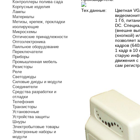
Контроллеры полива сада
Корпусные изделия
Тех.данные:
Цветная VG
Лампы
видеомонито
Материалы
1 Гб, питан
Метизы, крепеж, прокладки
DC. Специа
изолирующие
(внешне выг
Микросхемы
(кнопкой) и
Оптические принадлежности
позволяет з
Оптоэлектроника
кадров (640
Паяльное оборудование
1 кадр в 10
Переключатели
старую инф
Приборы
движения с 
Промышленная мебель
сам регистр
Резисторы
Реле
Светодиоды
Силовые диоды и модули
Соединители
Средства разработки и
отладки
Телефония
Транзисторы
Установочные
Устройства защиты
Шнуры
Электробытовые товары
Электронные наборы и
модули