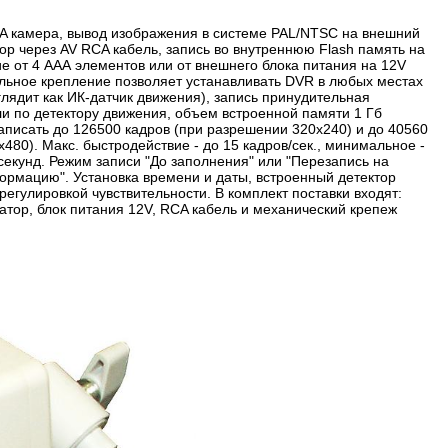
A камера, вывод изображения в системе PAL/NTSC на внешний
р через AV RCA кабель, запись во внутреннюю Flash память на
ие от 4 ААА элементов или от внешнего блока питания на 12V
льное крепление позволяет устанавливать DVR в любых местах
лядит как ИК-датчик движения), запись принудительная
ли по детектору движения, объем встроенной памяти 1 Гб
аписать до 126500 кадров (при разрешении 320х240) и до 40560
х480). Макс. быстродействие - до 15 кадров/сек., минимальное -
 секунд. Режим записи "До заполнения" или "Перезапись на
ормацию". Установка времени и даты, встроенный детектор
регулировкой чувствительности. В комплект поставки входят:
атор, блок питания 12V, RCA кабель и механический крепеж