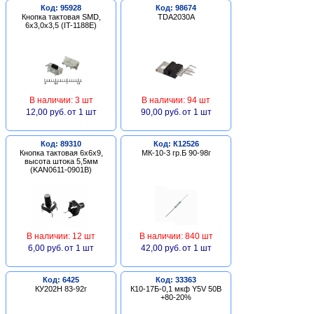
Код: 95928
Код: 98674
Кнопка тактовая SMD,
TDA2030A
6х3,0х3,5 (IT-1188E)
В наличии: 3 шт
В наличии: 94 шт
12,00 руб.
от 1 шт
90,00 руб.
от 1 шт
Код: 89310
Код: К12526
Кнопка тактовая 6х6х9,
МК-10-3 гр.Б 90-98г
высота штока 5,5мм
(KAN0611-0901B)
В наличии: 12 шт
В наличии: 840 шт
6,00 руб.
от 1 шт
42,00 руб.
от 1 шт
Код: 6425
Код: 33363
КУ202Н 83-92г
К10-17Б-0,1 мкф Y5V 50В
+80-20%