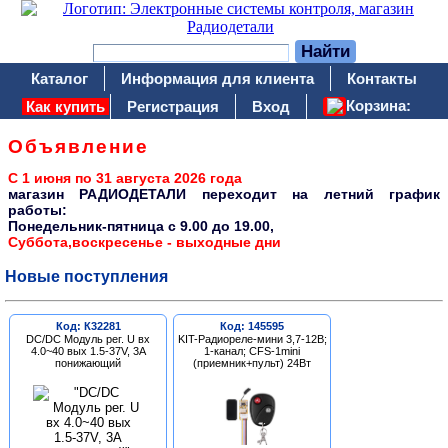
Каталог
Информация для клиента
Контакты
Корзина:
Как купить
Регистрация
Вход
Объявление
С 1 июня по 31 августа 2026 года
магазин РАДИОДЕТАЛИ переходит на летний график
работы:
Понедельник-пятница c 9.00 до 19.00,
Суббота,воскресенье - выходные дни
Новые поступления
Код: К32281
Код: 145595
DC/DC Модуль рег. U вх
KIT-Радиореле-мини 3,7-12В;
4.0~40 вых 1.5-37V, 3A
1-канал; CFS-1mini
понижающий
(приемник+пульт) 24Вт