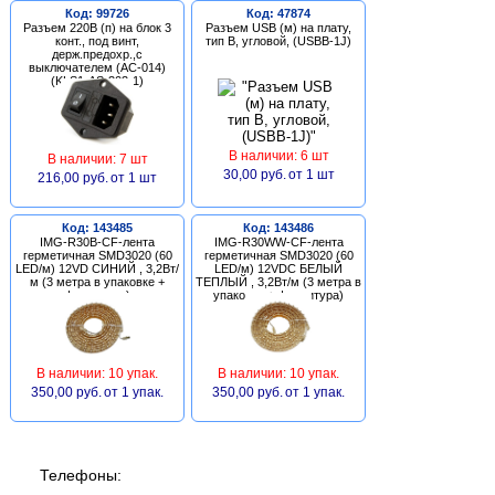
Код: 99726
Код: 47874
Разъем 220В (п) на блок 3
Разъем USB (м) на плату,
конт., под винт,
тип В, угловой, (USBB-1J)
держ.предохр.,с
выключателем (AC-014)
(KLS1-AS-303-1)
В наличии: 6 шт
В наличии: 7 шт
30,00 руб.
от 1 шт
216,00 руб.
от 1 шт
Код: 143485
Код: 143486
IMG-R30B-CF-лента
IMG-R30WW-CF-лента
герметичная SMD3020 (60
герметичная SMD3020 (60
LED/м) 12VD СИНИЙ , 3,2Вт/
LED/м) 12VDC БЕЛЫЙ
м (3 метра в упаковке +
ТЕПЛЫЙ , 3,2Вт/м (3 метра в
фурнитура)
упаковке + фурнитура)
В наличии: 10 упак.
В наличии: 10 упак.
350,00 руб.
от 1 упак.
350,00 руб.
от 1 упак.
Телефоны: