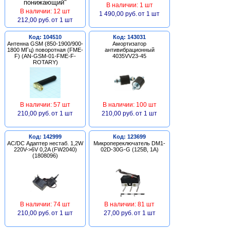
В наличии: 1 шт
В наличии: 12 шт
1 490,00 руб.
от 1 шт
212,00 руб.
от 1 шт
Код: 104510
Код: 143031
Антенна GSM (850-1900/900-
Амортизатор
1800 МГц) поворотная (FME-
антивибрационный
F) (AN-GSM-01-FME-F-
4035VV23-45
ROTARY)
В наличии: 57 шт
В наличии: 100 шт
210,00 руб.
от 1 шт
210,00 руб.
от 1 шт
Код: 142999
Код: 123699
AC/DC Адаптер нестаб. 1,2W
Микропереключатель DM1-
220V->6V 0,2A (FW2040)
02D-30G-G (125В, 1А)
(1808096)
В наличии: 74 шт
В наличии: 81 шт
210,00 руб.
от 1 шт
27,00 руб.
от 1 шт