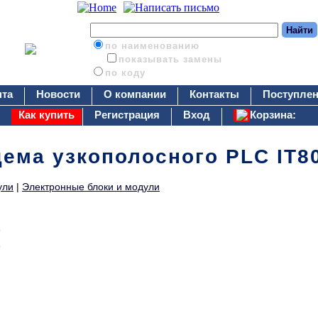
по наименованию
показывать замены
по коду
нта
Новости
О компании
Контакты
Поступлен
Как купить
Регистрация
Вход
Корзина:
ема узкополосного PLC IT8
ули
|
Электронные блоки и модули