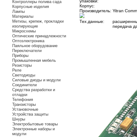
упаковки:
Контроллеры полива сада
Корпус:
Корпусные изделия
Производитель:
Yitran Comm
Лампы
Материалы
Метизы, крепеж, прокладки
Тех.данные:
расширенные
изолирующие
передача да
Микросхемы
Оптические принадлежности
Оптоэлектроника
Паяльное оборудование
Переключатели
Приборы
Промышленная мебель
Резисторы
Реле
Светодиоды
Силовые диоды и модули
Соединители
Средства разработки и
отладки
Телефония
Транзисторы
Установочные
Устройства защиты
Шнуры
Электробытовые товары
Электронные наборы и
модули