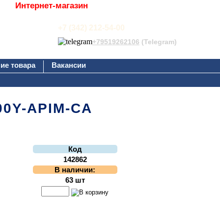
Интернет-магазин
+7 (342) 212-54-00
+79519262106
(Telegram)
ие товара
Вакансии
00Y-APIM-CA
Код
142862
В наличии:
63 шт