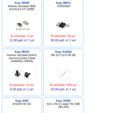
Код: 95928
Код: 98674
Кнопка тактовая SMD,
TDA2030A
6х3,0х3,5 (IT-1188E)
В наличии: 3 шт
В наличии: 94 шт
12,00 руб.
от 1 шт
90,00 руб.
от 1 шт
Код: 89310
Код: К12526
Кнопка тактовая 6х6х9,
МК-10-3 гр.Б 90-98г
высота штока 5,5мм
(KAN0611-0901B)
В наличии: 12 шт
В наличии: 840 шт
6,00 руб.
от 1 шт
42,00 руб.
от 1 шт
Код: 6425
Код: 33363
КУ202Н 83-92г
К10-17Б-0,1 мкф Y5V 50В
+80-20%