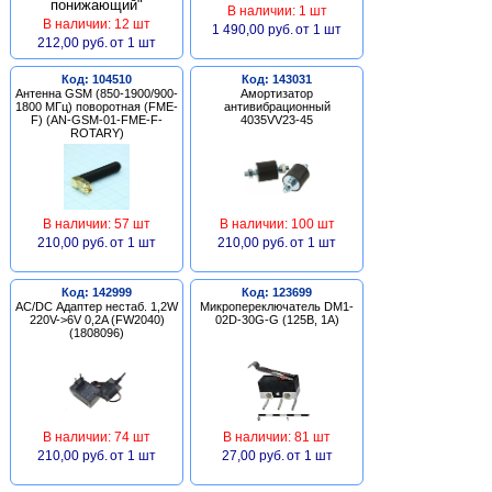
В наличии: 1 шт
В наличии: 12 шт
1 490,00 руб.
от 1 шт
212,00 руб.
от 1 шт
Код: 104510
Код: 143031
Антенна GSM (850-1900/900-
Амортизатор
1800 МГц) поворотная (FME-
антивибрационный
F) (AN-GSM-01-FME-F-
4035VV23-45
ROTARY)
В наличии: 57 шт
В наличии: 100 шт
210,00 руб.
от 1 шт
210,00 руб.
от 1 шт
Код: 142999
Код: 123699
AC/DC Адаптер нестаб. 1,2W
Микропереключатель DM1-
220V->6V 0,2A (FW2040)
02D-30G-G (125В, 1А)
(1808096)
В наличии: 74 шт
В наличии: 81 шт
210,00 руб.
от 1 шт
27,00 руб.
от 1 шт