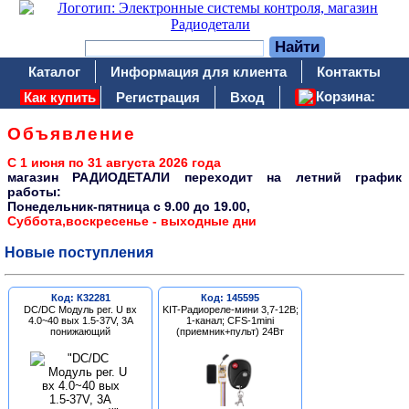
Каталог
Информация для клиента
Контакты
Корзина:
Как купить
Регистрация
Вход
Объявление
С 1 июня по 31 августа 2026 года
магазин РАДИОДЕТАЛИ переходит на летний график
работы:
Понедельник-пятница c 9.00 до 19.00,
Суббота,воскресенье - выходные дни
Новые поступления
Код: К32281
Код: 145595
DC/DC Модуль рег. U вх
KIT-Радиореле-мини 3,7-12В;
4.0~40 вых 1.5-37V, 3A
1-канал; CFS-1mini
понижающий
(приемник+пульт) 24Вт