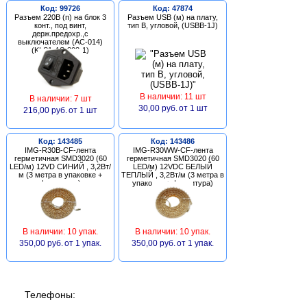
Код: 99726
Код: 47874
Разъем 220В (п) на блок 3
Разъем USB (м) на плату,
конт., под винт,
тип В, угловой, (USBB-1J)
держ.предохр.,с
выключателем (AC-014)
(KLS1-AS-303-1)
В наличии: 11 шт
В наличии: 7 шт
30,00 руб.
от 1 шт
216,00 руб.
от 1 шт
Код: 143485
Код: 143486
IMG-R30B-CF-лента
IMG-R30WW-CF-лента
герметичная SMD3020 (60
герметичная SMD3020 (60
LED/м) 12VD СИНИЙ , 3,2Вт/
LED/м) 12VDC БЕЛЫЙ
м (3 метра в упаковке +
ТЕПЛЫЙ , 3,2Вт/м (3 метра в
фурнитура)
упаковке + фурнитура)
В наличии: 10 упак.
В наличии: 10 упак.
350,00 руб.
от 1 упак.
350,00 руб.
от 1 упак.
Телефоны: