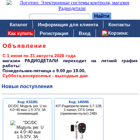
Каталог
Информация для клиента
Контакты
Корзина:
Как купить
Регистрация
Вход
Объявление
С 1 июня по 31 августа 2026 года
магазин РАДИОДЕТАЛИ переходит на летний график
работы:
Понедельник-пятница c 9.00 до 19.00,
Суббота,воскресенье - выходные дни
Новые поступления
Код: К32281
Код: 145595
DC/DC Модуль рег. U вх
KIT-Радиореле-мини 3,7-12В;
4.0~40 вых 1.5-37V, 3A
1-канал; CFS-1mini
понижающий
(приемник+пульт) 24Вт