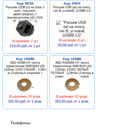
Код: 99726
Код: 47874
Разъем 220В (п) на блок 3
Разъем USB (м) на плату,
конт., под винт,
тип В, угловой, (USBB-1J)
держ.предохр.,с
выключателем (AC-014)
(KLS1-AS-303-1)
В наличии: 6 шт
В наличии: 7 шт
30,00 руб.
от 1 шт
216,00 руб.
от 1 шт
Код: 143485
Код: 143486
IMG-R30B-CF-лента
IMG-R30WW-CF-лента
герметичная SMD3020 (60
герметичная SMD3020 (60
LED/м) 12VD СИНИЙ , 3,2Вт/
LED/м) 12VDC БЕЛЫЙ
м (3 метра в упаковке +
ТЕПЛЫЙ , 3,2Вт/м (3 метра в
фурнитура)
упаковке + фурнитура)
В наличии: 10 упак.
В наличии: 10 упак.
350,00 руб.
от 1 упак.
350,00 руб.
от 1 упак.
Телефоны: