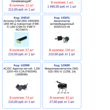
В наличии: 1 шт
В наличии: 12 шт
1 490,00 руб.
от 1 шт
212,00 руб.
от 1 шт
Код: 104510
Код: 143031
Антенна GSM (850-1900/900-
Амортизатор
1800 МГц) поворотная (FME-
антивибрационный
F) (AN-GSM-01-FME-F-
4035VV23-45
ROTARY)
В наличии: 57 шт
В наличии: 100 шт
210,00 руб.
от 1 шт
210,00 руб.
от 1 шт
Код: 142999
Код: 123699
AC/DC Адаптер нестаб. 1,2W
Микропереключатель DM1-
220V->6V 0,2A (FW2040)
02D-30G-G (125В, 1А)
(1808096)
В наличии: 74 шт
В наличии: 81 шт
210,00 руб.
от 1 шт
27,00 руб.
от 1 шт