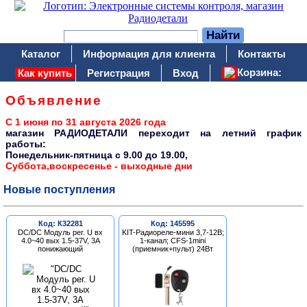
Каталог
Информация для клиента
Контакты
Корзина:
Как купить
Регистрация
Вход
Объявление
С 1 июня по 31 августа 2026 года
магазин РАДИОДЕТАЛИ переходит на летний график
работы:
Понедельник-пятница c 9.00 до 19.00,
Суббота,воскресенье - выходные дни
Новые поступления
Код: К32281
Код: 145595
DC/DC Модуль рег. U вх
KIT-Радиореле-мини 3,7-12В;
4.0~40 вых 1.5-37V, 3A
1-канал; CFS-1mini
понижающий
(приемник+пульт) 24Вт