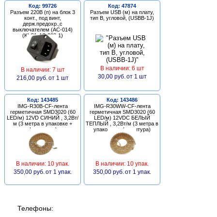
Код: 99726
Код: 47874
Разъем 220В (п) на блок 3
Разъем USB (м) на плату,
конт., под винт,
тип В, угловой, (USBB-1J)
держ.предохр.,с
выключателем (AC-014)
(KLS1-AS-303-1)
В наличии: 6 шт
В наличии: 7 шт
30,00 руб.
от 1 шт
216,00 руб.
от 1 шт
Код: 143485
Код: 143486
IMG-R30B-CF-лента
IMG-R30WW-CF-лента
герметичная SMD3020 (60
герметичная SMD3020 (60
LED/м) 12VD СИНИЙ , 3,2Вт/
LED/м) 12VDC БЕЛЫЙ
м (3 метра в упаковке +
ТЕПЛЫЙ , 3,2Вт/м (3 метра в
фурнитура)
упаковке + фурнитура)
В наличии: 10 упак.
В наличии: 10 упак.
350,00 руб.
от 1 упак.
350,00 руб.
от 1 упак.
Телефоны: