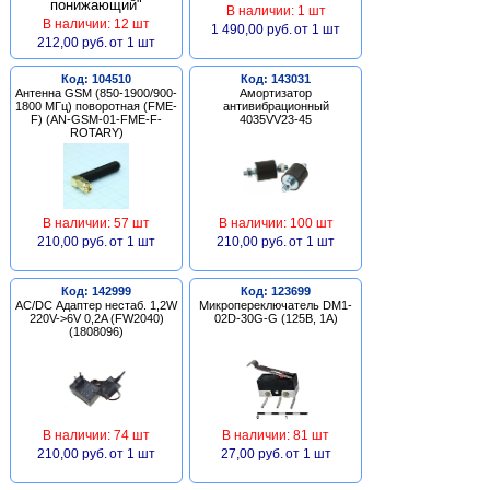
В наличии: 1 шт
В наличии: 12 шт
1 490,00 руб.
от 1 шт
212,00 руб.
от 1 шт
Код: 104510
Код: 143031
Антенна GSM (850-1900/900-
Амортизатор
1800 МГц) поворотная (FME-
антивибрационный
F) (AN-GSM-01-FME-F-
4035VV23-45
ROTARY)
В наличии: 57 шт
В наличии: 100 шт
210,00 руб.
от 1 шт
210,00 руб.
от 1 шт
Код: 142999
Код: 123699
AC/DC Адаптер нестаб. 1,2W
Микропереключатель DM1-
220V->6V 0,2A (FW2040)
02D-30G-G (125В, 1А)
(1808096)
В наличии: 74 шт
В наличии: 81 шт
210,00 руб.
от 1 шт
27,00 руб.
от 1 шт