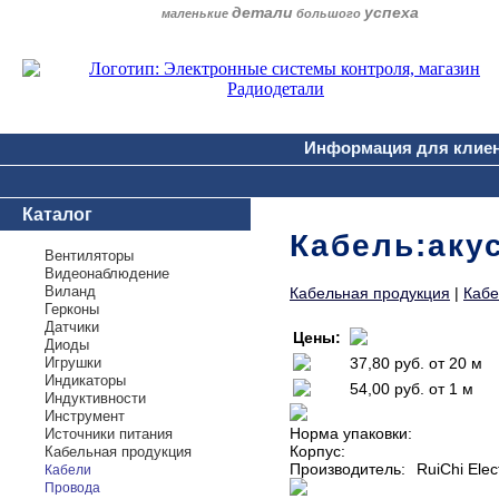
детали
успеха
маленькие
большого
Информация для клие
Каталог
Кабель:акус
Вентиляторы
Видеонаблюдение
Виланд
Кабельная продукция
|
Кабе
Герконы
Датчики
Цены:
Диоды
Игрушки
37,80 руб.
от 20 м
Индикаторы
54,00 руб.
от 1 м
Индуктивности
Инструмент
Норма упаковки:
Источники питания
Корпус:
Кабельная продукция
Производитель:
RuiChi Elec
Кабели
Провода