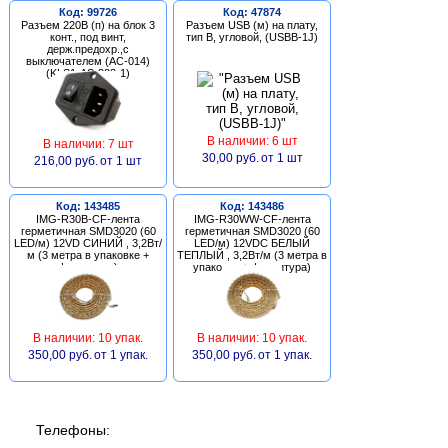
Код: 99726
Код: 47874
Разъем 220В (п) на блок 3
Разъем USB (м) на плату,
конт., под винт,
тип В, угловой, (USBB-1J)
держ.предохр.,с
выключателем (AC-014)
(KLS1-AS-303-1)
В наличии: 6 шт
В наличии: 7 шт
30,00 руб.
от 1 шт
216,00 руб.
от 1 шт
Код: 143485
Код: 143486
IMG-R30B-CF-лента
IMG-R30WW-CF-лента
герметичная SMD3020 (60
герметичная SMD3020 (60
LED/м) 12VD СИНИЙ , 3,2Вт/
LED/м) 12VDC БЕЛЫЙ
м (3 метра в упаковке +
ТЕПЛЫЙ , 3,2Вт/м (3 метра в
фурнитура)
упаковке + фурнитура)
В наличии: 10 упак.
В наличии: 10 упак.
350,00 руб.
от 1 упак.
350,00 руб.
от 1 упак.
Телефоны: