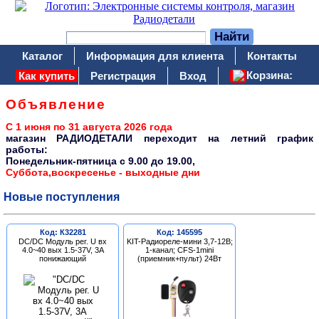
Каталог
Информация для клиента
Контакты
Корзина:
Как купить
Регистрация
Вход
Объявление
С 1 июня по 31 августа 2026 года
магазин РАДИОДЕТАЛИ переходит на летний график
работы:
Понедельник-пятница c 9.00 до 19.00,
Суббота,воскресенье - выходные дни
Новые поступления
Код: К32281
Код: 145595
DC/DC Модуль рег. U вх
KIT-Радиореле-мини 3,7-12В;
4.0~40 вых 1.5-37V, 3A
1-канал; CFS-1mini
понижающий
(приемник+пульт) 24Вт