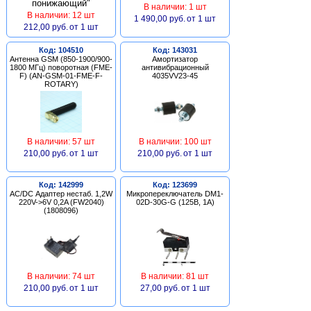
В наличии: 1 шт
В наличии: 12 шт
1 490,00 руб.
от 1 шт
212,00 руб.
от 1 шт
Код: 104510
Код: 143031
Антенна GSM (850-1900/900-
Амортизатор
1800 МГц) поворотная (FME-
антивибрационный
F) (AN-GSM-01-FME-F-
4035VV23-45
ROTARY)
В наличии: 57 шт
В наличии: 100 шт
210,00 руб.
от 1 шт
210,00 руб.
от 1 шт
Код: 142999
Код: 123699
AC/DC Адаптер нестаб. 1,2W
Микропереключатель DM1-
220V->6V 0,2A (FW2040)
02D-30G-G (125В, 1А)
(1808096)
В наличии: 74 шт
В наличии: 81 шт
210,00 руб.
от 1 шт
27,00 руб.
от 1 шт