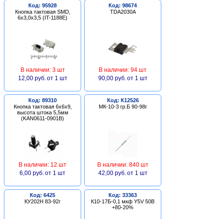
Код: 95928
Код: 98674
Кнопка тактовая SMD,
TDA2030A
6х3,0х3,5 (IT-1188E)
В наличии: 3 шт
В наличии: 94 шт
12,00 руб.
от 1 шт
90,00 руб.
от 1 шт
Код: 89310
Код: К12526
Кнопка тактовая 6х6х9,
МК-10-3 гр.Б 90-98г
высота штока 5,5мм
(KAN0611-0901B)
В наличии: 12 шт
В наличии: 840 шт
6,00 руб.
от 1 шт
42,00 руб.
от 1 шт
Код: 6425
Код: 33363
КУ202Н 83-92г
К10-17Б-0,1 мкф Y5V 50В
+80-20%