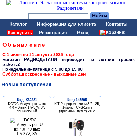
Каталог
Информация для клиента
Контакты
Корзина:
Как купить
Регистрация
Вход
Объявление
С 1 июня по 31 августа 2026 года
магазин РАДИОДЕТАЛИ переходит на летний график
работы:
Понедельник-пятница c 9.00 до 19.00,
Суббота,воскресенье - выходные дни
Новые поступления
Код: К32281
Код: 145595
DC/DC Модуль рег. U вх
KIT-Радиореле-мини 3,7-12В;
4.0~40 вых 1.5-37V, 3A
1-канал; CFS-1mini
понижающий
(приемник+пульт) 24Вт