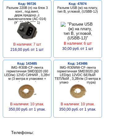
Код: 99726
Код: 47874
Разъем 220В (п) на блок 3
Разъем USB (м) на плату,
конт., под винт,
тип В, угловой, (USBB-1J)
держ.предохр.,с
выключателем (AC-014)
(KLS1-AS-303-1)
В наличии: 6 шт
В наличии: 7 шт
30,00 руб.
от 1 шт
216,00 руб.
от 1 шт
Код: 143485
Код: 143486
IMG-R30B-CF-лента
IMG-R30WW-CF-лента
герметичная SMD3020 (60
герметичная SMD3020 (60
LED/м) 12VD СИНИЙ , 3,2Вт/
LED/м) 12VDC БЕЛЫЙ
м (3 метра в упаковке +
ТЕПЛЫЙ , 3,2Вт/м (3 метра в
фурнитура)
упаковке + фурнитура)
В наличии: 10 упак.
В наличии: 10 упак.
350,00 руб.
от 1 упак.
350,00 руб.
от 1 упак.
Телефоны: