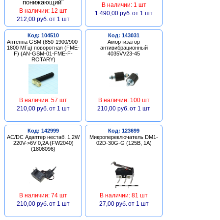
В наличии: 1 шт
В наличии: 12 шт
1 490,00 руб.
от 1 шт
212,00 руб.
от 1 шт
Код: 104510
Код: 143031
Антенна GSM (850-1900/900-
Амортизатор
1800 МГц) поворотная (FME-
антивибрационный
F) (AN-GSM-01-FME-F-
4035VV23-45
ROTARY)
В наличии: 57 шт
В наличии: 100 шт
210,00 руб.
от 1 шт
210,00 руб.
от 1 шт
Код: 142999
Код: 123699
AC/DC Адаптер нестаб. 1,2W
Микропереключатель DM1-
220V->6V 0,2A (FW2040)
02D-30G-G (125В, 1А)
(1808096)
В наличии: 74 шт
В наличии: 81 шт
210,00 руб.
от 1 шт
27,00 руб.
от 1 шт