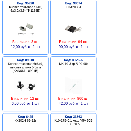
Код: 95928
Код: 98674
Кнопка тактовая SMD,
TDA2030A
6х3,0х3,5 (IT-1188E)
В наличии: 3 шт
В наличии: 94 шт
12,00 руб.
от 1 шт
90,00 руб.
от 1 шт
Код: 89310
Код: К12526
Кнопка тактовая 6х6х9,
МК-10-3 гр.Б 90-98г
высота штока 5,5мм
(KAN0611-0901B)
В наличии: 12 шт
В наличии: 860 шт
6,00 руб.
от 1 шт
42,00 руб.
от 1 шт
Код: 6425
Код: 33363
КУ202Н 83-92г
К10-17Б-0,1 мкф Y5V 50В
+80-20%