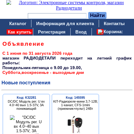
Каталог
Информация для клиента
Контакты
Корзина:
Как купить
Регистрация
Вход
Объявление
С 1 июня по 31 августа 2026 года
магазин РАДИОДЕТАЛИ переходит на летний график
работы:
Понедельник-пятница c 9.00 до 19.00,
Суббота,воскресенье - выходные дни
Новые поступления
Код: К32281
Код: 145595
DC/DC Модуль рег. U вх
KIT-Радиореле-мини 3,7-12В;
4.0~40 вых 1.5-37V, 3A
1-канал; CFS-1mini
понижающий
(приемник+пульт) 24Вт