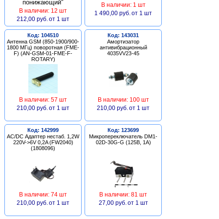
В наличии: 1 шт
В наличии: 12 шт
1 490,00 руб.
от 1 шт
212,00 руб.
от 1 шт
Код: 104510
Код: 143031
Антенна GSM (850-1900/900-
Амортизатор
1800 МГц) поворотная (FME-
антивибрационный
F) (AN-GSM-01-FME-F-
4035VV23-45
ROTARY)
В наличии: 57 шт
В наличии: 100 шт
210,00 руб.
от 1 шт
210,00 руб.
от 1 шт
Код: 142999
Код: 123699
AC/DC Адаптер нестаб. 1,2W
Микропереключатель DM1-
220V->6V 0,2A (FW2040)
02D-30G-G (125В, 1А)
(1808096)
В наличии: 74 шт
В наличии: 81 шт
210,00 руб.
от 1 шт
27,00 руб.
от 1 шт