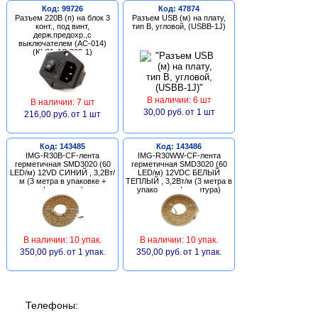
Код: 99726
Код: 47874
Разъем 220В (п) на блок 3
Разъем USB (м) на плату,
конт., под винт,
тип В, угловой, (USBB-1J)
держ.предохр.,с
выключателем (AC-014)
(KLS1-AS-303-1)
В наличии: 6 шт
В наличии: 7 шт
30,00 руб.
от 1 шт
216,00 руб.
от 1 шт
Код: 143485
Код: 143486
IMG-R30B-CF-лента
IMG-R30WW-CF-лента
герметичная SMD3020 (60
герметичная SMD3020 (60
LED/м) 12VD СИНИЙ , 3,2Вт/
LED/м) 12VDC БЕЛЫЙ
м (3 метра в упаковке +
ТЕПЛЫЙ , 3,2Вт/м (3 метра в
фурнитура)
упаковке + фурнитура)
В наличии: 10 упак.
В наличии: 10 упак.
350,00 руб.
от 1 упак.
350,00 руб.
от 1 упак.
Телефоны: