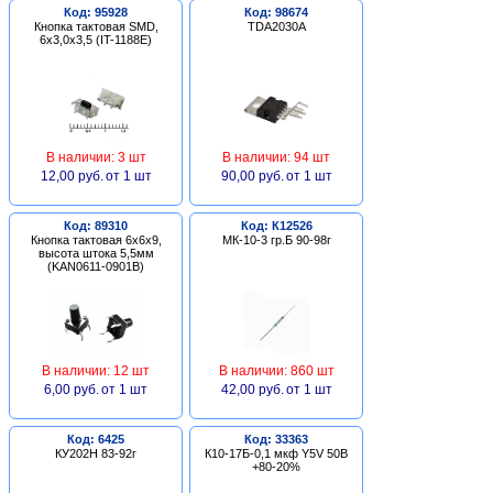
Код: 95928
Код: 98674
Кнопка тактовая SMD,
TDA2030A
6х3,0х3,5 (IT-1188E)
В наличии: 3 шт
В наличии: 94 шт
12,00 руб.
от 1 шт
90,00 руб.
от 1 шт
Код: 89310
Код: К12526
Кнопка тактовая 6х6х9,
МК-10-3 гр.Б 90-98г
высота штока 5,5мм
(KAN0611-0901B)
В наличии: 12 шт
В наличии: 860 шт
6,00 руб.
от 1 шт
42,00 руб.
от 1 шт
Код: 6425
Код: 33363
КУ202Н 83-92г
К10-17Б-0,1 мкф Y5V 50В
+80-20%