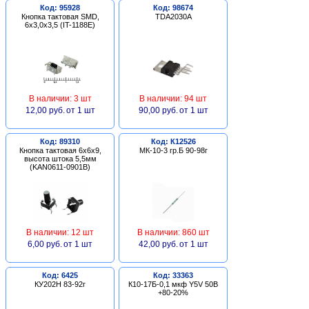
Код: 95928
Код: 98674
Кнопка тактовая SMD,
TDA2030A
6х3,0х3,5 (IT-1188E)
В наличии: 3 шт
В наличии: 94 шт
12,00 руб.
от 1 шт
90,00 руб.
от 1 шт
Код: 89310
Код: К12526
Кнопка тактовая 6х6х9,
МК-10-3 гр.Б 90-98г
высота штока 5,5мм
(KAN0611-0901B)
В наличии: 12 шт
В наличии: 860 шт
6,00 руб.
от 1 шт
42,00 руб.
от 1 шт
Код: 6425
Код: 33363
КУ202Н 83-92г
К10-17Б-0,1 мкф Y5V 50В
+80-20%