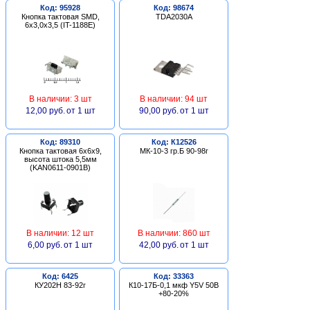
Код: 95928
Код: 98674
Кнопка тактовая SMD,
TDA2030A
6х3,0х3,5 (IT-1188E)
В наличии: 3 шт
В наличии: 94 шт
12,00 руб.
от 1 шт
90,00 руб.
от 1 шт
Код: 89310
Код: К12526
Кнопка тактовая 6х6х9,
МК-10-3 гр.Б 90-98г
высота штока 5,5мм
(KAN0611-0901B)
В наличии: 12 шт
В наличии: 860 шт
6,00 руб.
от 1 шт
42,00 руб.
от 1 шт
Код: 6425
Код: 33363
КУ202Н 83-92г
К10-17Б-0,1 мкф Y5V 50В
+80-20%