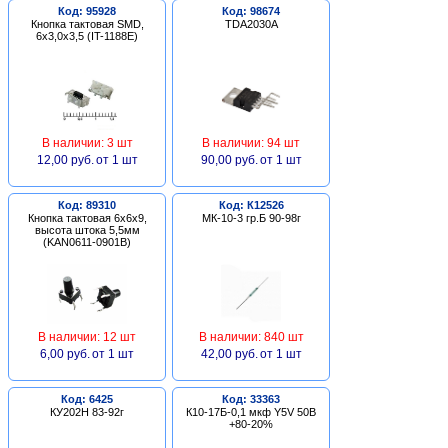
Код: 95928
Код: 98674
Кнопка тактовая SMD,
TDA2030A
6х3,0х3,5 (IT-1188E)
В наличии: 3 шт
В наличии: 94 шт
12,00 руб.
от 1 шт
90,00 руб.
от 1 шт
Код: 89310
Код: К12526
Кнопка тактовая 6х6х9,
МК-10-3 гр.Б 90-98г
высота штока 5,5мм
(KAN0611-0901B)
В наличии: 12 шт
В наличии: 840 шт
6,00 руб.
от 1 шт
42,00 руб.
от 1 шт
Код: 6425
Код: 33363
КУ202Н 83-92г
К10-17Б-0,1 мкф Y5V 50В
+80-20%