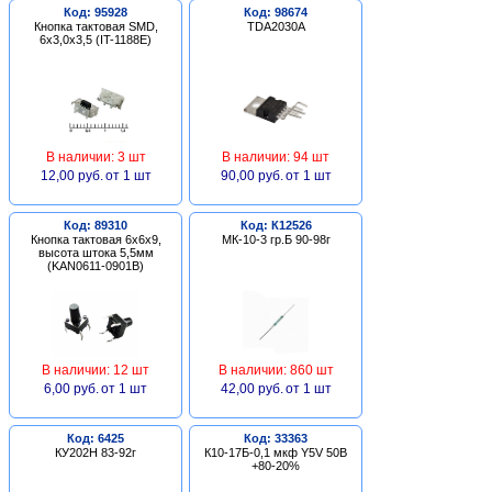
Код: 95928
Код: 98674
Кнопка тактовая SMD,
TDA2030A
6х3,0х3,5 (IT-1188E)
В наличии: 3 шт
В наличии: 94 шт
12,00 руб.
от 1 шт
90,00 руб.
от 1 шт
Код: 89310
Код: К12526
Кнопка тактовая 6х6х9,
МК-10-3 гр.Б 90-98г
высота штока 5,5мм
(KAN0611-0901B)
В наличии: 12 шт
В наличии: 860 шт
6,00 руб.
от 1 шт
42,00 руб.
от 1 шт
Код: 6425
Код: 33363
КУ202Н 83-92г
К10-17Б-0,1 мкф Y5V 50В
+80-20%