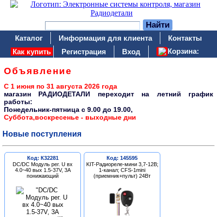
Каталог
Информация для клиента
Контакты
Корзина:
Как купить
Регистрация
Вход
Объявление
С 1 июня по 31 августа 2026 года
магазин РАДИОДЕТАЛИ переходит на летний график
работы:
Понедельник-пятница c 9.00 до 19.00,
Суббота,воскресенье - выходные дни
Новые поступления
Код: К32281
Код: 145595
DC/DC Модуль рег. U вх
KIT-Радиореле-мини 3,7-12В;
4.0~40 вых 1.5-37V, 3A
1-канал; CFS-1mini
понижающий
(приемник+пульт) 24Вт