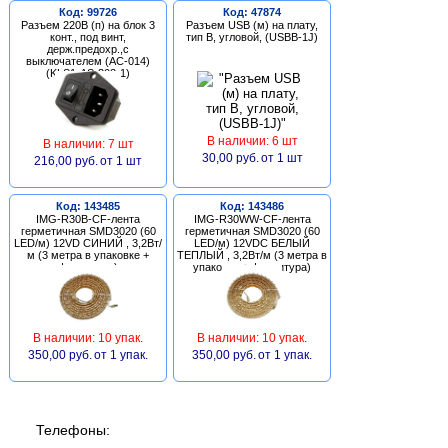
Код: 99726
Код: 47874
Разъем 220В (п) на блок 3
Разъем USB (м) на плату,
конт., под винт,
тип В, угловой, (USBB-1J)
держ.предохр.,с
выключателем (AC-014)
(KLS1-AS-303-1)
В наличии: 6 шт
В наличии: 7 шт
30,00 руб.
от 1 шт
216,00 руб.
от 1 шт
Код: 143485
Код: 143486
IMG-R30B-CF-лента
IMG-R30WW-CF-лента
герметичная SMD3020 (60
герметичная SMD3020 (60
LED/м) 12VD СИНИЙ , 3,2Вт/
LED/м) 12VDC БЕЛЫЙ
м (3 метра в упаковке +
ТЕПЛЫЙ , 3,2Вт/м (3 метра в
фурнитура)
упаковке + фурнитура)
В наличии: 10 упак.
В наличии: 10 упак.
350,00 руб.
от 1 упак.
350,00 руб.
от 1 упак.
Телефоны: