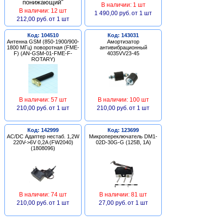
В наличии: 1 шт
В наличии: 12 шт
1 490,00 руб.
от 1 шт
212,00 руб.
от 1 шт
Код: 104510
Код: 143031
Антенна GSM (850-1900/900-
Амортизатор
1800 МГц) поворотная (FME-
антивибрационный
F) (AN-GSM-01-FME-F-
4035VV23-45
ROTARY)
В наличии: 57 шт
В наличии: 100 шт
210,00 руб.
от 1 шт
210,00 руб.
от 1 шт
Код: 142999
Код: 123699
AC/DC Адаптер нестаб. 1,2W
Микропереключатель DM1-
220V->6V 0,2A (FW2040)
02D-30G-G (125В, 1А)
(1808096)
В наличии: 74 шт
В наличии: 81 шт
210,00 руб.
от 1 шт
27,00 руб.
от 1 шт