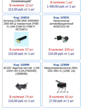
В наличии: 1 шт
В наличии: 12 шт
1 490,00 руб.
от 1 шт
212,00 руб.
от 1 шт
Код: 104510
Код: 143031
Антенна GSM (850-1900/900-
Амортизатор
1800 МГц) поворотная (FME-
антивибрационный
F) (AN-GSM-01-FME-F-
4035VV23-45
ROTARY)
В наличии: 57 шт
В наличии: 100 шт
210,00 руб.
от 1 шт
210,00 руб.
от 1 шт
Код: 142999
Код: 123699
AC/DC Адаптер нестаб. 1,2W
Микропереключатель DM1-
220V->6V 0,2A (FW2040)
02D-30G-G (125В, 1А)
(1808096)
В наличии: 74 шт
В наличии: 81 шт
210,00 руб.
от 1 шт
27,00 руб.
от 1 шт