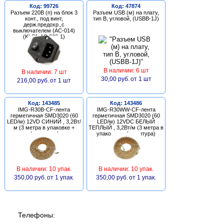
Код: 99726
Код: 47874
Разъем 220В (п) на блок 3
Разъем USB (м) на плату,
конт., под винт,
тип В, угловой, (USBB-1J)
держ.предохр.,с
выключателем (AC-014)
(KLS1-AS-303-1)
В наличии: 6 шт
В наличии: 7 шт
30,00 руб.
от 1 шт
216,00 руб.
от 1 шт
Код: 143485
Код: 143486
IMG-R30B-CF-лента
IMG-R30WW-CF-лента
герметичная SMD3020 (60
герметичная SMD3020 (60
LED/м) 12VD СИНИЙ , 3,2Вт/
LED/м) 12VDC БЕЛЫЙ
м (3 метра в упаковке +
ТЕПЛЫЙ , 3,2Вт/м (3 метра в
фурнитура)
упаковке + фурнитура)
В наличии: 10 упак.
В наличии: 10 упак.
350,00 руб.
от 1 упак.
350,00 руб.
от 1 упак.
Телефоны: