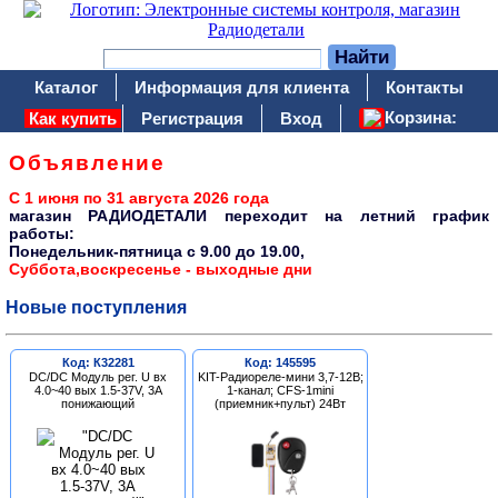
Каталог
Информация для клиента
Контакты
Корзина:
Как купить
Регистрация
Вход
Объявление
С 1 июня по 31 августа 2026 года
магазин РАДИОДЕТАЛИ переходит на летний график
работы:
Понедельник-пятница c 9.00 до 19.00,
Суббота,воскресенье - выходные дни
Новые поступления
Код: К32281
Код: 145595
DC/DC Модуль рег. U вх
KIT-Радиореле-мини 3,7-12В;
4.0~40 вых 1.5-37V, 3A
1-канал; CFS-1mini
понижающий
(приемник+пульт) 24Вт