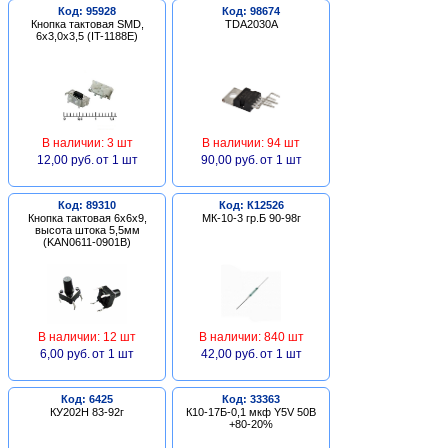
Код: 95928
Код: 98674
Кнопка тактовая SMD,
TDA2030A
6х3,0х3,5 (IT-1188E)
В наличии: 3 шт
В наличии: 94 шт
12,00 руб.
от 1 шт
90,00 руб.
от 1 шт
Код: 89310
Код: К12526
Кнопка тактовая 6х6х9,
МК-10-3 гр.Б 90-98г
высота штока 5,5мм
(KAN0611-0901B)
В наличии: 12 шт
В наличии: 840 шт
6,00 руб.
от 1 шт
42,00 руб.
от 1 шт
Код: 6425
Код: 33363
КУ202Н 83-92г
К10-17Б-0,1 мкф Y5V 50В
+80-20%