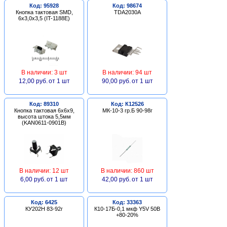
Код: 95928
Код: 98674
Кнопка тактовая SMD,
TDA2030A
6х3,0х3,5 (IT-1188E)
В наличии: 3 шт
В наличии: 94 шт
12,00 руб.
от 1 шт
90,00 руб.
от 1 шт
Код: 89310
Код: К12526
Кнопка тактовая 6х6х9,
МК-10-3 гр.Б 90-98г
высота штока 5,5мм
(KAN0611-0901B)
В наличии: 12 шт
В наличии: 860 шт
6,00 руб.
от 1 шт
42,00 руб.
от 1 шт
Код: 6425
Код: 33363
КУ202Н 83-92г
К10-17Б-0,1 мкф Y5V 50В
+80-20%