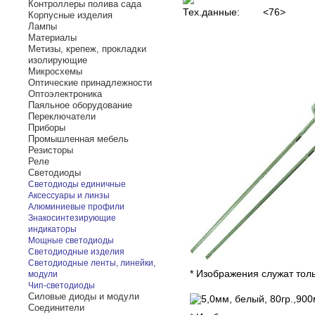
Контроллеры полива сада
Тех.данные:
<76>
Корпусные изделия
Лампы
Материалы
Метизы, крепеж, прокладки
изолирующие
Микросхемы
Оптические принадлежности
Оптоэлектроника
Паяльное оборудование
Переключатели
Приборы
Промышленная мебель
Резисторы
Реле
Светодиоды
Светодиоды единичные
Аксессуары и линзы
Алюминиевые профили
Знакосинтезирующие
индикаторы
Мощные светодиоды
Светодиодные изделия
Светодиодные ленты, линейки,
* Изображения служат тол
модули
Чип-светодиоды
Силовые диоды и модули
Соединители