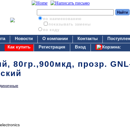
по наименованию
показывать замены
по коду
нта
Новости
О компании
Контакты
Поступлен
Как купить
Регистрация
Вход
Корзина:
й, 80гр.,900мкд, прозр. GN
ский
диничные
electronics