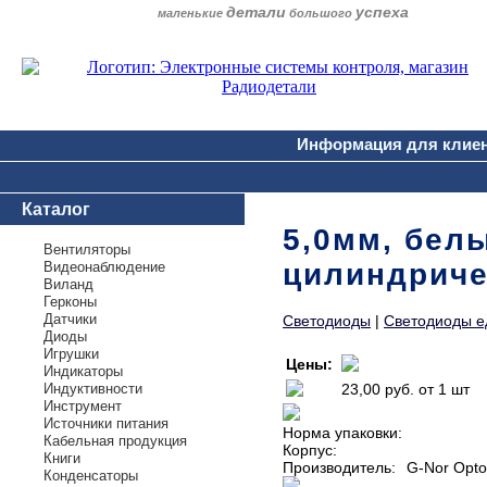
детали
успеха
маленькие
большого
Информация для клие
Каталог
5,0мм, белы
Вентиляторы
цилиндриче
Видеонаблюдение
Виланд
Герконы
Датчики
Светодиоды
|
Светодиоды е
Диоды
Игрушки
Цены:
Индикаторы
Индуктивности
23,00 руб.
от 1 шт
Инструмент
Источники питания
Норма упаковки:
Кабельная продукция
Корпус:
Книги
Производитель:
G-Nor Opto
Конденсаторы