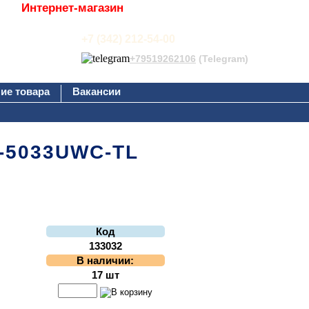
Интернет-магазин
+7 (342) 212-54-00
+79519262106
(Telegram)
ие товара
Вакансии
L-5033UWC-TL
Код
133032
В наличии:
17 шт