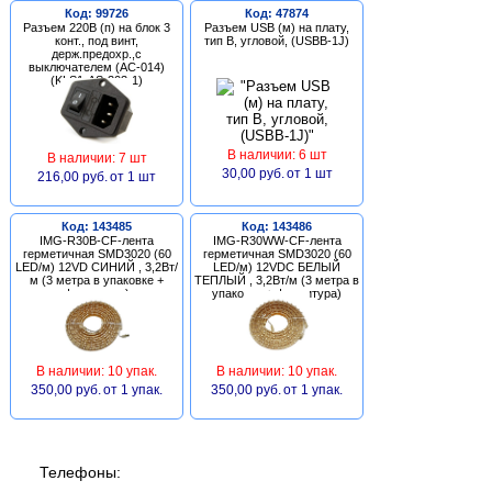
Код: 99726
Код: 47874
Разъем 220В (п) на блок 3
Разъем USB (м) на плату,
конт., под винт,
тип В, угловой, (USBB-1J)
держ.предохр.,с
выключателем (AC-014)
(KLS1-AS-303-1)
В наличии: 6 шт
В наличии: 7 шт
30,00 руб.
от 1 шт
216,00 руб.
от 1 шт
Код: 143485
Код: 143486
IMG-R30B-CF-лента
IMG-R30WW-CF-лента
герметичная SMD3020 (60
герметичная SMD3020 (60
LED/м) 12VD СИНИЙ , 3,2Вт/
LED/м) 12VDC БЕЛЫЙ
м (3 метра в упаковке +
ТЕПЛЫЙ , 3,2Вт/м (3 метра в
фурнитура)
упаковке + фурнитура)
В наличии: 10 упак.
В наличии: 10 упак.
350,00 руб.
от 1 упак.
350,00 руб.
от 1 упак.
Телефоны: