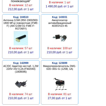
В наличии: 1 шт
В наличии: 12 шт
1 490,00 руб.
от 1 шт
212,00 руб.
от 1 шт
Код: 104510
Код: 143031
Антенна GSM (850-1900/900-
Амортизатор
1800 МГц) поворотная (FME-
антивибрационный
F) (AN-GSM-01-FME-F-
4035VV23-45
ROTARY)
В наличии: 57 шт
В наличии: 100 шт
210,00 руб.
от 1 шт
210,00 руб.
от 1 шт
Код: 142999
Код: 123699
AC/DC Адаптер нестаб. 1,2W
Микропереключатель DM1-
220V->6V 0,2A (FW2040)
02D-30G-G (125В, 1А)
(1808096)
В наличии: 74 шт
В наличии: 81 шт
210,00 руб.
от 1 шт
27,00 руб.
от 1 шт