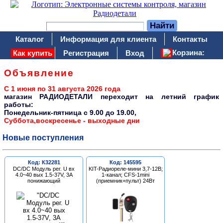
Каталог
Информация для клиента
Контакты
Корзина:
Как купить
Регистрация
Вход
Объявление
С 1 июня по 31 августа 2026 года
магазин РАДИОДЕТАЛИ переходит на летний график
работы:
Понедельник-пятница c 9.00 до 19.00,
Суббота,воскресенье - выходные дни
Новые поступления
Код: К32281
Код: 145595
DC/DC Модуль рег. U вх
KIT-Радиореле-мини 3,7-12В;
4.0~40 вых 1.5-37V, 3A
1-канал; CFS-1mini
понижающий
(приемник+пульт) 24Вт