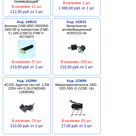
В наличии: 1 шт
В наличии: 12 шт
1 490,00 руб.
от 1 шт
212,00 руб.
от 1 шт
Код: 104510
Код: 143031
Антенна GSM (850-1900/900-
Амортизатор
1800 МГц) поворотная (FME-
антивибрационный
F) (AN-GSM-01-FME-F-
4035VV23-45
ROTARY)
В наличии: 57 шт
В наличии: 100 шт
210,00 руб.
от 1 шт
210,00 руб.
от 1 шт
Код: 142999
Код: 123699
AC/DC Адаптер нестаб. 1,2W
Микропереключатель DM1-
220V->6V 0,2A (FW2040)
02D-30G-G (125В, 1А)
(1808096)
В наличии: 74 шт
В наличии: 81 шт
210,00 руб.
от 1 шт
27,00 руб.
от 1 шт