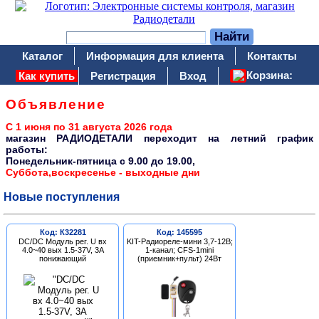
Каталог
Информация для клиента
Контакты
Корзина:
Как купить
Регистрация
Вход
Объявление
С 1 июня по 31 августа 2026 года
магазин РАДИОДЕТАЛИ переходит на летний график
работы:
Понедельник-пятница c 9.00 до 19.00,
Суббота,воскресенье - выходные дни
Новые поступления
Код: К32281
Код: 145595
DC/DC Модуль рег. U вх
KIT-Радиореле-мини 3,7-12В;
4.0~40 вых 1.5-37V, 3A
1-канал; CFS-1mini
понижающий
(приемник+пульт) 24Вт