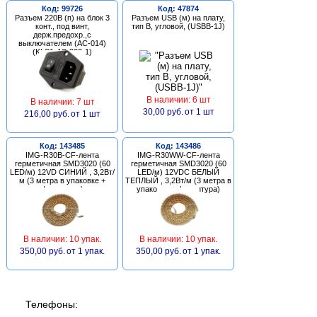
Код: 99726
Код: 47874
Разъем 220В (п) на блок 3
Разъем USB (м) на плату,
конт., под винт,
тип В, угловой, (USBB-1J)
держ.предохр.,с
выключателем (AC-014)
(KLS1-AS-303-1)
В наличии: 6 шт
В наличии: 7 шт
30,00 руб.
от 1 шт
216,00 руб.
от 1 шт
Код: 143485
Код: 143486
IMG-R30B-CF-лента
IMG-R30WW-CF-лента
герметичная SMD3020 (60
герметичная SMD3020 (60
LED/м) 12VD СИНИЙ , 3,2Вт/
LED/м) 12VDC БЕЛЫЙ
м (3 метра в упаковке +
ТЕПЛЫЙ , 3,2Вт/м (3 метра в
фурнитура)
упаковке + фурнитура)
В наличии: 10 упак.
В наличии: 10 упак.
350,00 руб.
от 1 упак.
350,00 руб.
от 1 упак.
Телефоны: