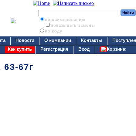
по наименованию
показывать замены
по коду
нта
Новости
О компании
Контакты
Поступлен
Как купить
Регистрация
Вход
Корзина:
 63-67г