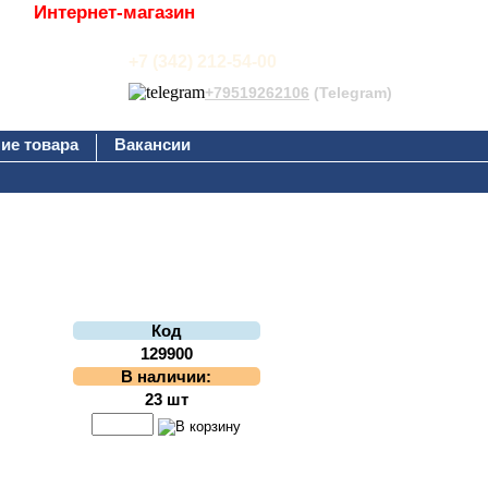
Интернет-магазин
+7 (342) 212-54-00
+79519262106
(Telegram)
ие товара
Вакансии
Код
129900
В наличии:
23 шт