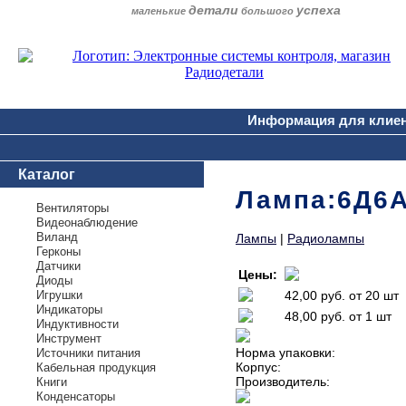
детали
успеха
маленькие
большого
Информация для клие
Каталог
Лампа:6Д6А
Вентиляторы
Видеонаблюдение
Виланд
Лампы
|
Радиолампы
Герконы
Датчики
Цены:
Диоды
Игрушки
42,00 руб.
от 20 шт
Индикаторы
48,00 руб.
от 1 шт
Индуктивности
Инструмент
Норма упаковки:
Источники питания
Корпус:
Кабельная продукция
Производитель:
Книги
Конденсаторы