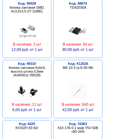
Код: 95928
Код: 98674
Кнопка тактовая SMD,
TDA2030A
6х3,0х3,5 (IT-1188E)
В наличии: 3 шт
В наличии: 94 шт
12,00 руб.
от 1 шт
90,00 руб.
от 1 шт
Код: 89310
Код: К12526
Кнопка тактовая 6х6х9,
МК-10-3 гр.Б 90-98г
высота штока 5,5мм
(KAN0611-0901B)
В наличии: 12 шт
В наличии: 840 шт
6,00 руб.
от 1 шт
42,00 руб.
от 1 шт
Код: 6425
Код: 33363
КУ202Н 83-92г
К10-17Б-0,1 мкф Y5V 50В
+80-20%