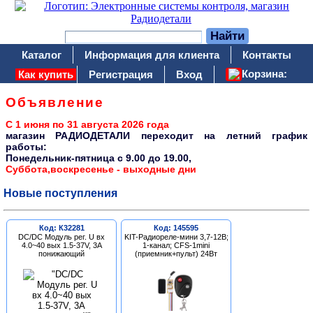
Каталог
Информация для клиента
Контакты
Корзина:
Как купить
Регистрация
Вход
Объявление
С 1 июня по 31 августа 2026 года
магазин РАДИОДЕТАЛИ переходит на летний график
работы:
Понедельник-пятница c 9.00 до 19.00,
Суббота,воскресенье - выходные дни
Новые поступления
Код: К32281
Код: 145595
DC/DC Модуль рег. U вх
KIT-Радиореле-мини 3,7-12В;
4.0~40 вых 1.5-37V, 3A
1-канал; CFS-1mini
понижающий
(приемник+пульт) 24Вт