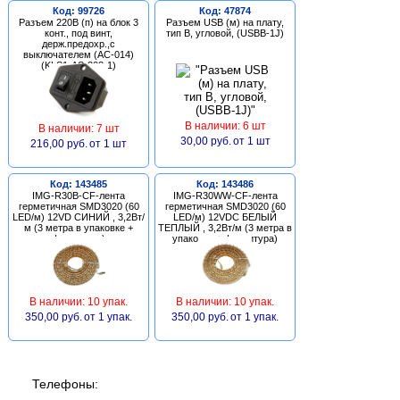
Код: 99726
Код: 47874
Разъем 220В (п) на блок 3
Разъем USB (м) на плату,
конт., под винт,
тип В, угловой, (USBB-1J)
держ.предохр.,с
выключателем (AC-014)
(KLS1-AS-303-1)
В наличии: 6 шт
В наличии: 7 шт
30,00 руб.
от 1 шт
216,00 руб.
от 1 шт
Код: 143485
Код: 143486
IMG-R30B-CF-лента
IMG-R30WW-CF-лента
герметичная SMD3020 (60
герметичная SMD3020 (60
LED/м) 12VD СИНИЙ , 3,2Вт/
LED/м) 12VDC БЕЛЫЙ
м (3 метра в упаковке +
ТЕПЛЫЙ , 3,2Вт/м (3 метра в
фурнитура)
упаковке + фурнитура)
В наличии: 10 упак.
В наличии: 10 упак.
350,00 руб.
от 1 упак.
350,00 руб.
от 1 упак.
Телефоны: