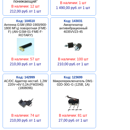
В наличии: 1 шт
В наличии: 12 шт
1 490,00 руб.
от 1 шт
212,00 руб.
от 1 шт
Код: 104510
Код: 143031
Антенна GSM (850-1900/900-
Амортизатор
1800 МГц) поворотная (FME-
антивибрационный
F) (AN-GSM-01-FME-F-
4035VV23-45
ROTARY)
В наличии: 57 шт
В наличии: 100 шт
210,00 руб.
от 1 шт
210,00 руб.
от 1 шт
Код: 142999
Код: 123699
AC/DC Адаптер нестаб. 1,2W
Микропереключатель DM1-
220V->6V 0,2A (FW2040)
02D-30G-G (125В, 1А)
(1808096)
В наличии: 74 шт
В наличии: 81 шт
210,00 руб.
от 1 шт
27,00 руб.
от 1 шт