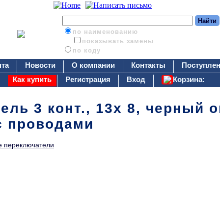
по наименованию
показывать замены
по коду
нта
Новости
О компании
Контакты
Поступлен
Как купить
Регистрация
Вход
Корзина:
ль 3 конт., 13х 8, черный o
 с проводами
 переключатели