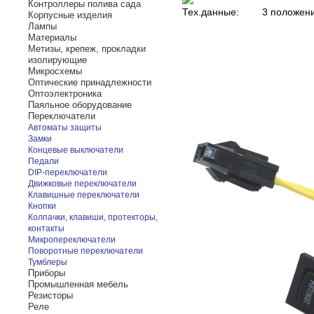
Контроллеры полива сада
Тех.данные:
3 положени
Корпусные изделия
Лампы
Материалы
Метизы, крепеж, прокладки
изолирующие
Микросхемы
Оптические принадлежности
Оптоэлектроника
Паяльное оборудование
Переключатели
Автоматы защиты
Замки
Концевые выключатели
Педали
DIP-переключатели
Движковые переключатели
Клавишные переключатели
Кнопки
Колпачки, клавиши, протекторы,
контакты
Микропереключатели
Поворотные переключатели
Тумблеры
Приборы
Промышленная мебель
Резисторы
Реле