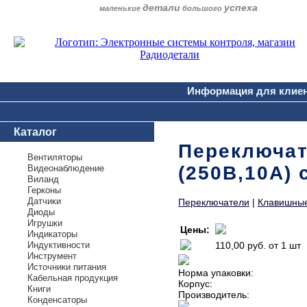
детали
успеха
маленькие
большого
Информация для клие
Каталог
Переключате
Вентиляторы
(250В,10А)
Видеонаблюдение
Виланд
Герконы
Датчики
Переключатели
|
Клавишные
Диоды
Игрушки
Цены:
Индикаторы
Индуктивности
110,00 руб.
от 1 шт
Инструмент
Источники питания
Норма упаковки:
Кабельная продукция
Корпус:
Книги
Производитель:
Конденсаторы