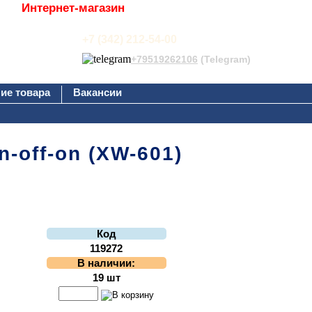
Интернет-магазин
+7 (342) 212-54-00
+79519262106
(Telegram)
ие товара
Вакансии
n-off-on (XW-601)
Код
119272
В наличии:
19 шт