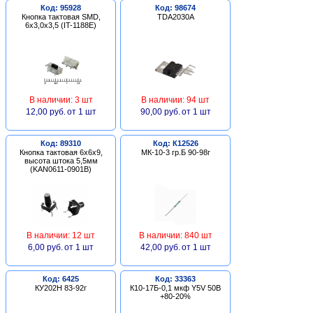
Код: 95928
Код: 98674
Кнопка тактовая SMD,
TDA2030A
6х3,0х3,5 (IT-1188E)
В наличии: 3 шт
В наличии: 94 шт
12,00 руб.
от 1 шт
90,00 руб.
от 1 шт
Код: 89310
Код: К12526
Кнопка тактовая 6х6х9,
МК-10-3 гр.Б 90-98г
высота штока 5,5мм
(KAN0611-0901B)
В наличии: 12 шт
В наличии: 840 шт
6,00 руб.
от 1 шт
42,00 руб.
от 1 шт
Код: 6425
Код: 33363
КУ202Н 83-92г
К10-17Б-0,1 мкф Y5V 50В
+80-20%