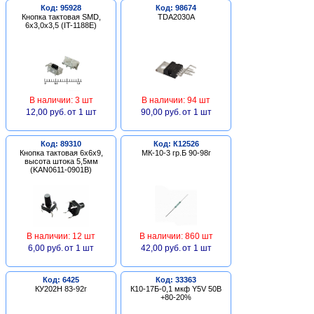
Код: 95928
Код: 98674
Кнопка тактовая SMD,
TDA2030A
6х3,0х3,5 (IT-1188E)
В наличии: 3 шт
В наличии: 94 шт
12,00 руб.
от 1 шт
90,00 руб.
от 1 шт
Код: 89310
Код: К12526
Кнопка тактовая 6х6х9,
МК-10-3 гр.Б 90-98г
высота штока 5,5мм
(KAN0611-0901B)
В наличии: 12 шт
В наличии: 860 шт
6,00 руб.
от 1 шт
42,00 руб.
от 1 шт
Код: 6425
Код: 33363
КУ202Н 83-92г
К10-17Б-0,1 мкф Y5V 50В
+80-20%