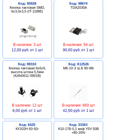
Код: 95928
Код: 98674
Кнопка тактовая SMD,
TDA2030A
6х3,0х3,5 (IT-1188E)
В наличии: 3 шт
В наличии: 94 шт
12,00 руб.
от 1 шт
90,00 руб.
от 1 шт
Код: 89310
Код: К12526
Кнопка тактовая 6х6х9,
МК-10-3 гр.Б 90-98г
высота штока 5,5мм
(KAN0611-0901B)
В наличии: 12 шт
В наличии: 860 шт
6,00 руб.
от 1 шт
42,00 руб.
от 1 шт
Код: 6425
Код: 33363
КУ202Н 83-92г
К10-17Б-0,1 мкф Y5V 50В
+80-20%