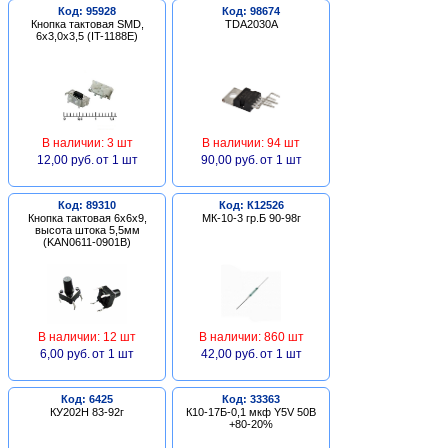
Код: 95928
Код: 98674
Кнопка тактовая SMD,
TDA2030A
6х3,0х3,5 (IT-1188E)
В наличии: 3 шт
В наличии: 94 шт
12,00 руб.
от 1 шт
90,00 руб.
от 1 шт
Код: 89310
Код: К12526
Кнопка тактовая 6х6х9,
МК-10-3 гр.Б 90-98г
высота штока 5,5мм
(KAN0611-0901B)
В наличии: 12 шт
В наличии: 860 шт
6,00 руб.
от 1 шт
42,00 руб.
от 1 шт
Код: 6425
Код: 33363
КУ202Н 83-92г
К10-17Б-0,1 мкф Y5V 50В
+80-20%