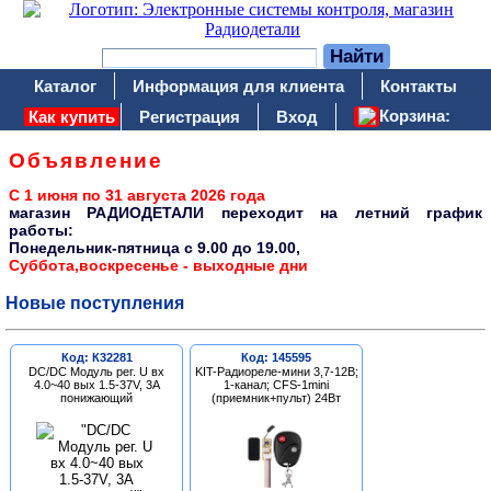
Каталог
Информация для клиента
Контакты
Корзина:
Как купить
Регистрация
Вход
Объявление
С 1 июня по 31 августа 2026 года
магазин РАДИОДЕТАЛИ переходит на летний график
работы:
Понедельник-пятница c 9.00 до 19.00,
Суббота,воскресенье - выходные дни
Новые поступления
Код: К32281
Код: 145595
DC/DC Модуль рег. U вх
KIT-Радиореле-мини 3,7-12В;
4.0~40 вых 1.5-37V, 3A
1-канал; CFS-1mini
понижающий
(приемник+пульт) 24Вт