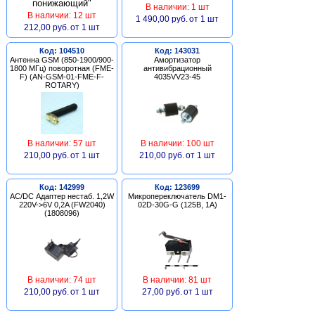
В наличии: 1 шт
В наличии: 12 шт
1 490,00 руб.
от 1 шт
212,00 руб.
от 1 шт
Код: 104510
Код: 143031
Антенна GSM (850-1900/900-
Амортизатор
1800 МГц) поворотная (FME-
антивибрационный
F) (AN-GSM-01-FME-F-
4035VV23-45
ROTARY)
В наличии: 57 шт
В наличии: 100 шт
210,00 руб.
от 1 шт
210,00 руб.
от 1 шт
Код: 142999
Код: 123699
AC/DC Адаптер нестаб. 1,2W
Микропереключатель DM1-
220V->6V 0,2A (FW2040)
02D-30G-G (125В, 1А)
(1808096)
В наличии: 74 шт
В наличии: 81 шт
210,00 руб.
от 1 шт
27,00 руб.
от 1 шт