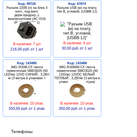
Код: 99726
Код: 47874
Разъем 220В (п) на блок 3
Разъем USB (м) на плату,
конт., под винт,
тип В, угловой, (USBB-1J)
держ.предохр.,с
выключателем (AC-014)
(KLS1-AS-303-1)
В наличии: 6 шт
В наличии: 7 шт
30,00 руб.
от 1 шт
216,00 руб.
от 1 шт
Код: 143485
Код: 143486
IMG-R30B-CF-лента
IMG-R30WW-CF-лента
герметичная SMD3020 (60
герметичная SMD3020 (60
LED/м) 12VD СИНИЙ , 3,2Вт/
LED/м) 12VDC БЕЛЫЙ
м (3 метра в упаковке +
ТЕПЛЫЙ , 3,2Вт/м (3 метра в
фурнитура)
упаковке + фурнитура)
В наличии: 10 упак.
В наличии: 10 упак.
350,00 руб.
от 1 упак.
350,00 руб.
от 1 упак.
Телефоны: