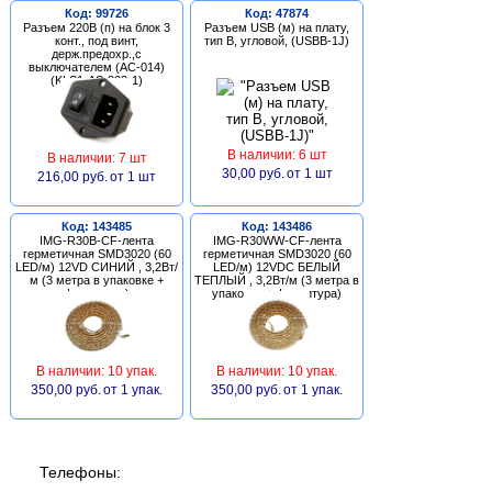
Код: 99726
Код: 47874
Разъем 220В (п) на блок 3
Разъем USB (м) на плату,
конт., под винт,
тип В, угловой, (USBB-1J)
держ.предохр.,с
выключателем (AC-014)
(KLS1-AS-303-1)
В наличии: 6 шт
В наличии: 7 шт
30,00 руб.
от 1 шт
216,00 руб.
от 1 шт
Код: 143485
Код: 143486
IMG-R30B-CF-лента
IMG-R30WW-CF-лента
герметичная SMD3020 (60
герметичная SMD3020 (60
LED/м) 12VD СИНИЙ , 3,2Вт/
LED/м) 12VDC БЕЛЫЙ
м (3 метра в упаковке +
ТЕПЛЫЙ , 3,2Вт/м (3 метра в
фурнитура)
упаковке + фурнитура)
В наличии: 10 упак.
В наличии: 10 упак.
350,00 руб.
от 1 упак.
350,00 руб.
от 1 упак.
Телефоны: