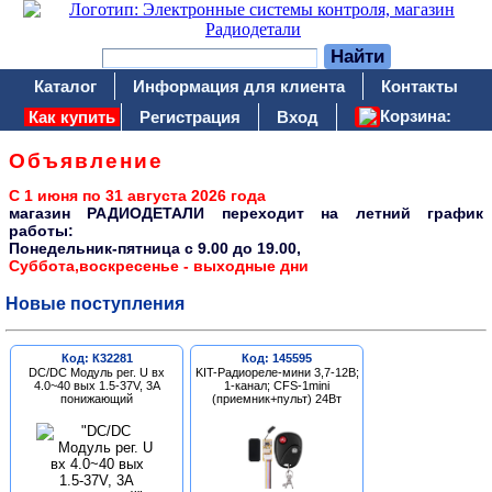
Каталог
Информация для клиента
Контакты
Корзина:
Как купить
Регистрация
Вход
Объявление
С 1 июня по 31 августа 2026 года
магазин РАДИОДЕТАЛИ переходит на летний график
работы:
Понедельник-пятница c 9.00 до 19.00,
Суббота,воскресенье - выходные дни
Новые поступления
Код: К32281
Код: 145595
DC/DC Модуль рег. U вх
KIT-Радиореле-мини 3,7-12В;
4.0~40 вых 1.5-37V, 3A
1-канал; CFS-1mini
понижающий
(приемник+пульт) 24Вт