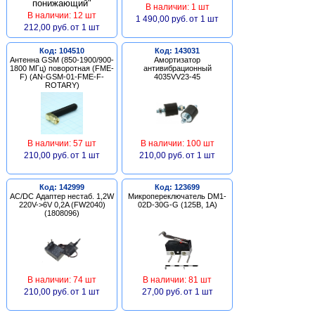
В наличии: 1 шт
В наличии: 12 шт
1 490,00 руб.
от 1 шт
212,00 руб.
от 1 шт
Код: 104510
Код: 143031
Антенна GSM (850-1900/900-
Амортизатор
1800 МГц) поворотная (FME-
антивибрационный
F) (AN-GSM-01-FME-F-
4035VV23-45
ROTARY)
В наличии: 57 шт
В наличии: 100 шт
210,00 руб.
от 1 шт
210,00 руб.
от 1 шт
Код: 142999
Код: 123699
AC/DC Адаптер нестаб. 1,2W
Микропереключатель DM1-
220V->6V 0,2A (FW2040)
02D-30G-G (125В, 1А)
(1808096)
В наличии: 74 шт
В наличии: 81 шт
210,00 руб.
от 1 шт
27,00 руб.
от 1 шт