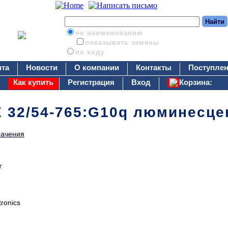
по наименованию
показывать замены
по коду
нта
Новости
О компании
Контакты
Поступлен
Как купить
Регистрация
Вход
Корзина:
E 32/54-765:G10q люминесц
начения
т
tronics