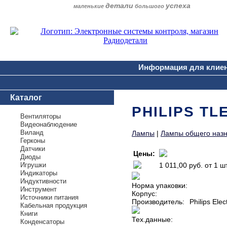
детали
успеха
маленькие
большого
Информация для клие
Каталог
PHILIPS TL
Вентиляторы
Видеонаблюдение
Виланд
Лампы
|
Лампы общего наз
Герконы
Датчики
Цены:
Диоды
Игрушки
1 011,00 руб.
от 1 ш
Индикаторы
Индуктивности
Норма упаковки:
Инструмент
Корпус:
Источники питания
Производитель:
Philips Elec
Кабельная продукция
Книги
Тех.данные:
Конденсаторы