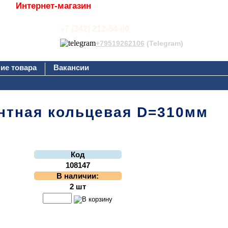
Интернет-магазин
+7 (342) 212-54-00
+79519262106
(Telegram)
ие товара
Вакансии
ентная кольцевая D=310мм
Код
108147
В наличии:
2 шт