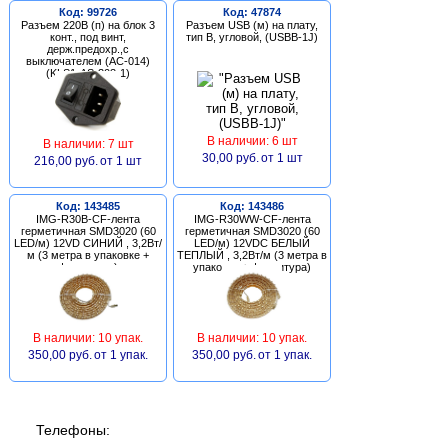
Код: 99726
Код: 47874
Разъем 220В (п) на блок 3
Разъем USB (м) на плату,
конт., под винт,
тип В, угловой, (USBB-1J)
держ.предохр.,с
выключателем (AC-014)
(KLS1-AS-303-1)
В наличии: 6 шт
В наличии: 7 шт
30,00 руб.
от 1 шт
216,00 руб.
от 1 шт
Код: 143485
Код: 143486
IMG-R30B-CF-лента
IMG-R30WW-CF-лента
герметичная SMD3020 (60
герметичная SMD3020 (60
LED/м) 12VD СИНИЙ , 3,2Вт/
LED/м) 12VDC БЕЛЫЙ
м (3 метра в упаковке +
ТЕПЛЫЙ , 3,2Вт/м (3 метра в
фурнитура)
упаковке + фурнитура)
В наличии: 10 упак.
В наличии: 10 упак.
350,00 руб.
от 1 упак.
350,00 руб.
от 1 упак.
Телефоны: