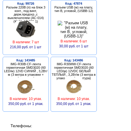
Код: 99726
Код: 47874
Разъем 220В (п) на блок 3
Разъем USB (м) на плату,
конт., под винт,
тип В, угловой, (USBB-1J)
держ.предохр.,с
выключателем (AC-014)
(KLS1-AS-303-1)
В наличии: 6 шт
В наличии: 7 шт
30,00 руб.
от 1 шт
216,00 руб.
от 1 шт
Код: 143485
Код: 143486
IMG-R30B-CF-лента
IMG-R30WW-CF-лента
герметичная SMD3020 (60
герметичная SMD3020 (60
LED/м) 12VD СИНИЙ , 3,2Вт/
LED/м) 12VDC БЕЛЫЙ
м (3 метра в упаковке +
ТЕПЛЫЙ , 3,2Вт/м (3 метра в
фурнитура)
упаковке + фурнитура)
В наличии: 10 упак.
В наличии: 10 упак.
350,00 руб.
от 1 упак.
350,00 руб.
от 1 упак.
Телефоны: