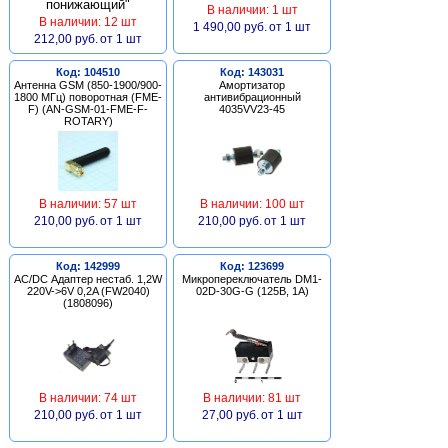
В наличии: 1 шт
В наличии: 12 шт
1 490,00 руб.
от 1 шт
212,00 руб.
от 1 шт
Код: 104510
Код: 143031
Антенна GSM (850-1900/900-
Амортизатор
1800 МГц) поворотная (FME-
антивибрационный
F) (AN-GSM-01-FME-F-
4035VV23-45
ROTARY)
В наличии: 57 шт
В наличии: 100 шт
210,00 руб.
от 1 шт
210,00 руб.
от 1 шт
Код: 142999
Код: 123699
AC/DC Адаптер нестаб. 1,2W
Микропереключатель DM1-
220V->6V 0,2A (FW2040)
02D-30G-G (125В, 1А)
(1808096)
В наличии: 74 шт
В наличии: 81 шт
210,00 руб.
от 1 шт
27,00 руб.
от 1 шт