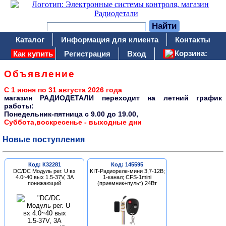
Каталог
Информация для клиента
Контакты
Корзина:
Как купить
Регистрация
Вход
Объявление
С 1 июня по 31 августа 2026 года
магазин РАДИОДЕТАЛИ переходит на летний график
работы:
Понедельник-пятница c 9.00 до 19.00,
Суббота,воскресенье - выходные дни
Новые поступления
Код: К32281
Код: 145595
DC/DC Модуль рег. U вх
KIT-Радиореле-мини 3,7-12В;
4.0~40 вых 1.5-37V, 3A
1-канал; CFS-1mini
понижающий
(приемник+пульт) 24Вт