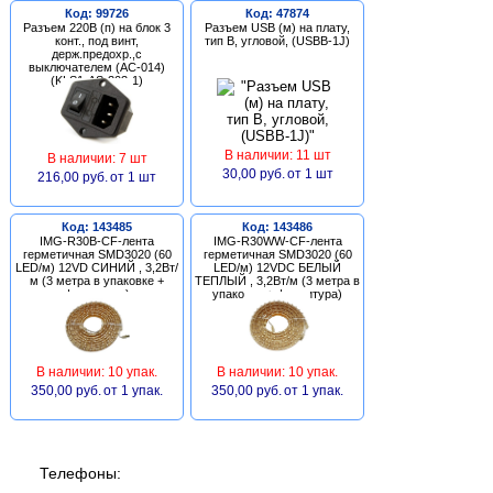
Код: 99726
Код: 47874
Разъем 220В (п) на блок 3
Разъем USB (м) на плату,
конт., под винт,
тип В, угловой, (USBB-1J)
держ.предохр.,с
выключателем (AC-014)
(KLS1-AS-303-1)
В наличии: 11 шт
В наличии: 7 шт
30,00 руб.
от 1 шт
216,00 руб.
от 1 шт
Код: 143485
Код: 143486
IMG-R30B-CF-лента
IMG-R30WW-CF-лента
герметичная SMD3020 (60
герметичная SMD3020 (60
LED/м) 12VD СИНИЙ , 3,2Вт/
LED/м) 12VDC БЕЛЫЙ
м (3 метра в упаковке +
ТЕПЛЫЙ , 3,2Вт/м (3 метра в
фурнитура)
упаковке + фурнитура)
В наличии: 10 упак.
В наличии: 10 упак.
350,00 руб.
от 1 упак.
350,00 руб.
от 1 упак.
Телефоны: