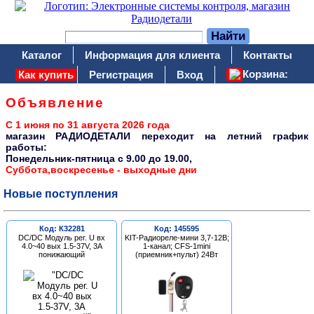
Каталог
Информация для клиента
Контакты
Корзина:
Как купить
Регистрация
Вход
Объявление
С 1 июня по 31 августа 2026 года
магазин РАДИОДЕТАЛИ переходит на летний график
работы:
Понедельник-пятница c 9.00 до 19.00,
Суббота,воскресенье - выходные дни
Новые поступления
Код: К32281
Код: 145595
DC/DC Модуль рег. U вх
KIT-Радиореле-мини 3,7-12В;
4.0~40 вых 1.5-37V, 3A
1-канал; CFS-1mini
понижающий
(приемник+пульт) 24Вт