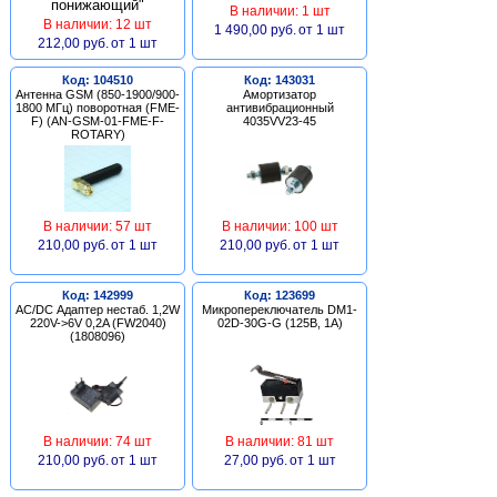
В наличии: 1 шт
В наличии: 12 шт
1 490,00 руб.
от 1 шт
212,00 руб.
от 1 шт
Код: 104510
Код: 143031
Антенна GSM (850-1900/900-
Амортизатор
1800 МГц) поворотная (FME-
антивибрационный
F) (AN-GSM-01-FME-F-
4035VV23-45
ROTARY)
В наличии: 57 шт
В наличии: 100 шт
210,00 руб.
от 1 шт
210,00 руб.
от 1 шт
Код: 142999
Код: 123699
AC/DC Адаптер нестаб. 1,2W
Микропереключатель DM1-
220V->6V 0,2A (FW2040)
02D-30G-G (125В, 1А)
(1808096)
В наличии: 74 шт
В наличии: 81 шт
210,00 руб.
от 1 шт
27,00 руб.
от 1 шт